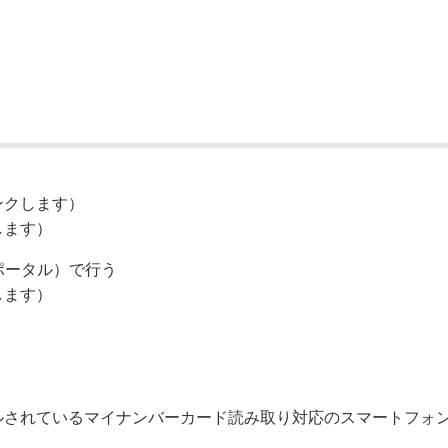
奨学金・就学援助
ール
電子自治体
市長の部屋
消費生活
シティプロモーショ
教育委員会
看護専門学校
市のプロフィール
市有財産売却・公売・
遺贈寄附
ンクします）
します）
ポータル）で行う
します）
ているマイナンバーカード読み取り対応のスマートフォン」