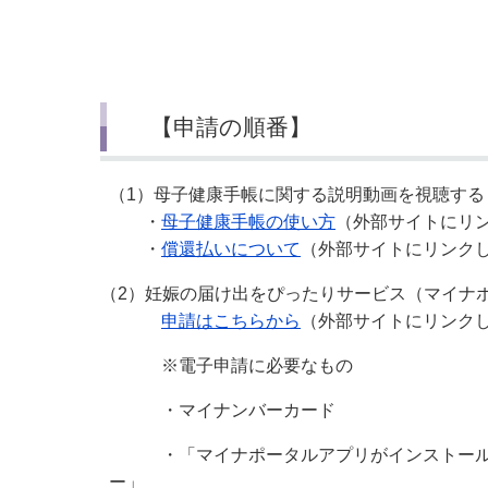
小・中学校
International Residents がいこ
情報公開制度・個人情報保護
くじん の みなさんへ
青少年健全育成
市の行財政
【申請の順番】
公民連携
（1）母子健康手帳に関する説明動画を視聴する
・
母子健康手帳の使い方
（外部サイトにリ
・
償還払いについて
（外部サイトにリンク
（2）妊娠の届け出をぴったりサービス（マイナ
申請はこちらから
（外部サイトにリンク
※電子申請に必要なもの
・マイナンバーカード
・「マイナポータルアプリがインストールされ
ー」