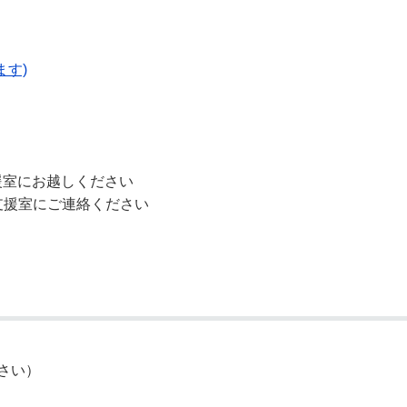
す)
援室にお越しください
援室にご連絡ください
さい）