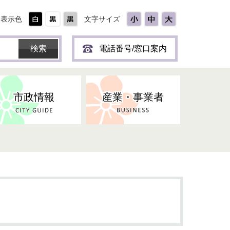
表示色
文字サイズ
電話番号/窓口案内
市政情報
産業・事業者
ひとり
保育所(園)・幼稚園・認定こども
防災協力事業所登録制度
環境・ペット・蜂等
障害者福祉
斎場・墓園
出前トーク
園・地域型保育
道路・交通・公園・都市計画
戦傷・戦没者
商工業
選挙
健康・福祉
やき
子どもの健診
名張市産業活性化推進協議会
人権・男女共同参画
人口・統計
ィスク