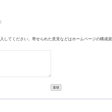
た
。
入してください。寄せられた意見などはホームページの構成資
送信