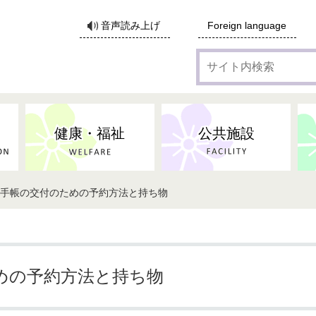
サ
音声読み上げ
Foreign language
イ
ト
内
検
索
健康・福祉
公共施設
康手帳の交付のための予約方法と持ち物
各種広告・協賛のご案内
防災・消防
地域福祉
監査
税
子育てにかかる各種手当／
事業系ごみ・廃棄物
ごみ・リサイクル
子育て・教育
高齢者福祉
記者会見
子育て支援
親・寡婦家庭への支援
保険・年金・医療助成
施設見学会
住宅
税金
水道・下水道
非核平和事業
建築開発等
生活保護
歴史・文化
体育施設のご案内
子ども発達支援センター
こども支援センターかが
めの予約方法と持ち物
地域づくり・市民活動
病気・けが・AED
市からのお知らせ
農林業
文化・生涯学習
広報・広聴
農業委員会
小中一貫教育・コミュニテ