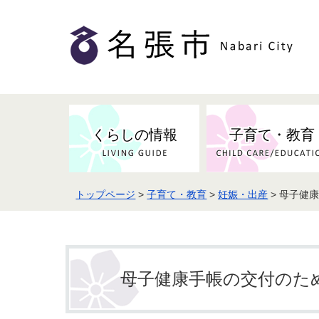
くらしの情報
子育て・教育
トップページ
>
子育て・教育
>
妊娠・出産
> 母子健
健康・検（健）診・予防接種
市の条例・計画・方針
事業者の方へお知らせ
届出・証明
地域医療
妊娠・出産
市民センター・市民活動・交流施
斎場・墓園・墓地
市政へのご意見
入札・契約
スポーツ
設
予防接種
母子健康手帳の交付のた
防災・防犯・消防・行方不明
市の人事・職員採用
被災者支援
観光業