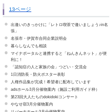
13ページ
出逢いのきっかけに「レトロ喫茶で逢いましょう♪in名
張」
名張市・伊賀市合同企業説明会
暮らしなんでも相談
マイナポータルと連携すると「ねんきんネット」が便
利に！
「認知症の人と家族の会」つどい・交流会
1日消防長・防火ポスター表彰
人権作品集が完成！希望者に配布しています
adsホール3月分催物案内（施設ご利用ガイド枠）
第23回大人たちのdokidokiコンサート
やなせ宿3月分催物案内
リバーナホール3月分催物案内