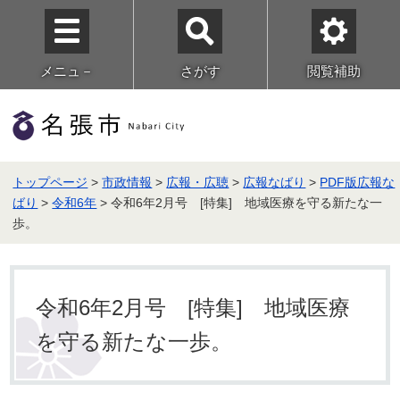
メニュ－
さがす
閲覧補助
トップページ
>
市政情報
>
広報・広聴
>
広報なばり
>
PDF版広報な
ばり
>
令和6年
> 令和6年2月号 [特集] 地域医療を守る新たな一
歩。
令和6年2月号 [特集] 地域医療
を守る新たな一歩。