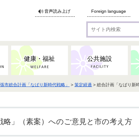
サ
音声読み上げ
Foreign language
イ
ト
内
検
索
健康・福祉
公共施設
名張市総合計画「なばり新時代戦略」
>
策定経過
> 総合計画「なばり新
各種広告・協賛のご案内
防災・消防
地域福祉
監査
税
子育てにかかる各種手当／
事業系ごみ・廃棄物
ごみ・リサイクル
子育て・教育
高齢者福祉
記者会見
子育て支援
親・寡婦家庭への支援
保険・年金・医療助成
施設見学会
住宅
税金
水道・下水道
非核平和事業
建築開発等
生活保護
歴史・文化
体育施設のご案内
子ども発達支援センター
こども支援センターかが
戦略」（素案）へのご意見と市の考え方
地域づくり・市民活動
病気・けが・AED
市からのお知らせ
農林業
文化・生涯学習
広報・広聴
農業委員会
小中一貫教育・コミュニテ