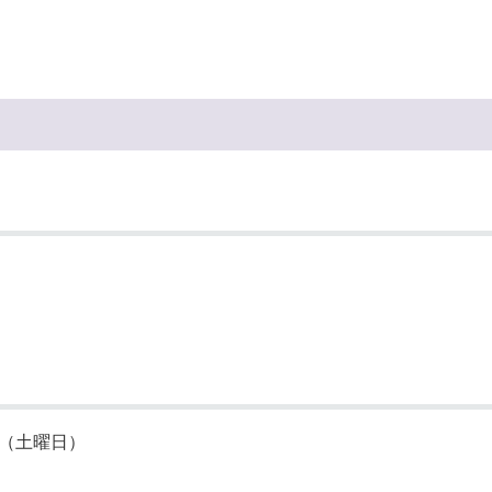
奨学金・就学援助
ール
電子自治体
市長の部屋
消費生活
シティプロモーショ
教育委員会
看護専門学校
市のプロフィール
市有財産売却・公売・
遺贈寄附
日（土曜日）