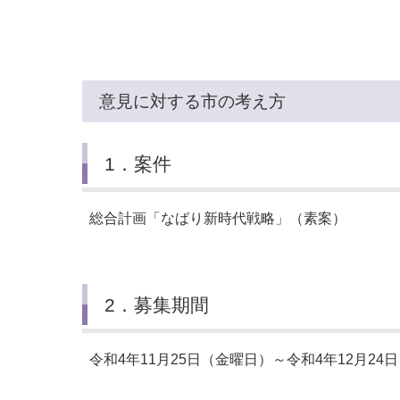
小・中学校
International Residents がいこ
情報公開制度・個人情報保護
くじん の みなさんへ
青少年健全育成
市の行財政
意見に対する市の考え方
公民連携
1．案件
総合計画「なばり新時代戦略」（素案）
2．募集期間
令和4年11月25日（金曜日）～令和4年12月24