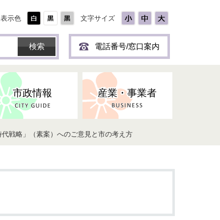
表示色
文字サイズ
電話番号/窓口案内
市政情報
産業・事業者
時代戦略」（素案）へのご意見と市の考え方
ひとり
保育所(園)・幼稚園・認定こども
防災協力事業所登録制度
環境・ペット・蜂等
障害者福祉
斎場・墓園
出前トーク
園・地域型保育
道路・交通・公園・都市計画
戦傷・戦没者
商工業
選挙
健康・福祉
やき
子どもの健診
名張市産業活性化推進協議会
人権・男女共同参画
人口・統計
ィスク