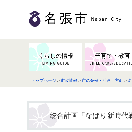
くらしの情報
子育て・教育
トップページ
>
市政情報
>
市の条例・計画・方針
>
健康・検（健）診・予防接種
市の条例・計画・方針
事業者の方へお知らせ
届出・証明
地域医療
妊娠・出産
市民センター・市民活動・交流施
斎場・墓園・墓地
市政へのご意見
入札・契約
スポーツ
設
予防接種
総合計画「なばり新時代
防災・防犯・消防・行方不明
市の人事・職員採用
被災者支援
観光業