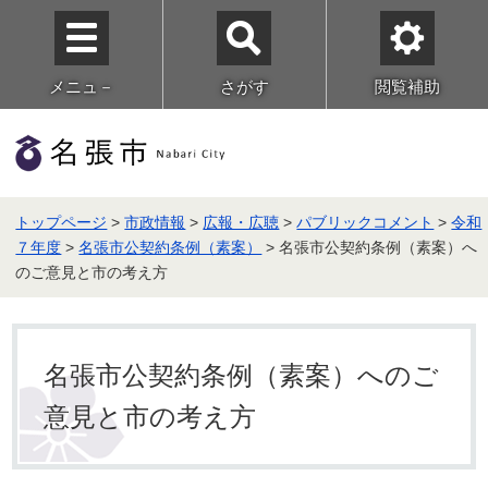
メニュ－
さがす
閲覧補助
トップページ
>
市政情報
>
広報・広聴
>
パブリックコメント
>
令和
７年度
>
名張市公契約条例（素案）
> 名張市公契約条例（素案）へ
のご意見と市の考え方
名張市公契約条例（素案）へのご
意見と市の考え方