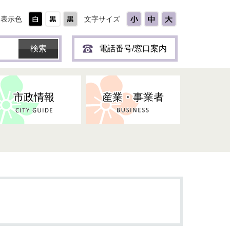
表示色
文字サイズ
電話番号/窓口案内
市政情報
産業・事業者
ひとり
保育所(園)・幼稚園・認定こども
防災協力事業所登録制度
環境・ペット・蜂等
障害者福祉
斎場・墓園
出前トーク
園・地域型保育
道路・交通・公園・都市計画
戦傷・戦没者
商工業
選挙
健康・福祉
やき
子どもの健診
名張市産業活性化推進協議会
人権・男女共同参画
人口・統計
ィスク