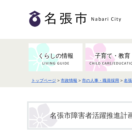
くらしの情報
子育て・教育
トップページ
>
市政情報
>
市の人事・職員採用
>
名
健康・検（健）診・予防接種
市の条例・計画・方針
事業者の方へお知らせ
届出・証明
地域医療
妊娠・出産
市民センター・市民活動・交流施
斎場・墓園・墓地
市政へのご意見
入札・契約
スポーツ
設
予防接種
名張市障害者活躍推進計
防災・防犯・消防・行方不明
市の人事・職員採用
被災者支援
観光業