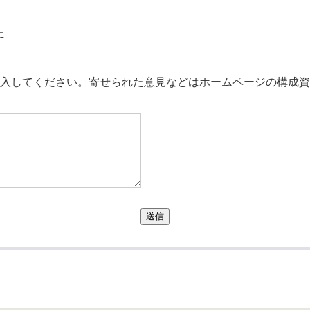
た
。
入してください。寄せられた意見などはホームページの構成資
送信