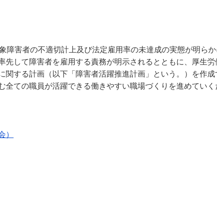
奨学金・就学援助
ール
電子自治体
市長の部屋
消費生活
シティプロモーショ
教育委員会
看護専門学校
市のプロフィール
市有財産売却・公売・
対象障害者の不適切計上及び法定雇用率の未達成の実態が明らか
率先して障害者を雇用する責務が明示されるとともに、厚生労
に関する計画（以下「障害者活躍推進計画」という。）を作成
遺贈寄附
む全ての職員が活躍できる働きやすい職場づくりを進めていく
会）