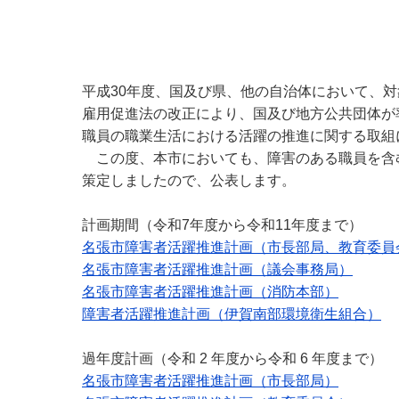
小・中学校
International Residents がいこ
情報公開制度・個人情報保護
くじん の みなさんへ
青少年健全育成
市の行財政
平成30年度、国及び県、他の自治体において、
雇用促進法の改正により、国及び地方公共団体が
職員の職業生活における活躍の推進に関する取組
公民連携
この度、本市においても、障害のある職員を含
策定しましたので、公表します。
計画期間（令和7年度から令和11年度まで）
名張市障害者活躍推進計画（市長部局、教育委員
名張市障害者活躍推進計画（議会事務局）
名張市障害者活躍推進計画（消防本部）
障害者活躍推進計画（伊賀南部環境衛生組合）
過年度計画（令和 2 年度から令和 6 年度まで）
名張市障害者活躍推進計画（市長部局）