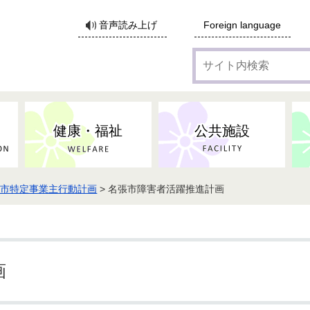
サ
音声読み上げ
Foreign language
イ
ト
内
検
索
健康・福祉
公共施設
張市特定事業主行動計画
> 名張市障害者活躍推進計画
各種広告・協賛のご案内
防災・消防
地域福祉
監査
税
子育てにかかる各種手当／
事業系ごみ・廃棄物
ごみ・リサイクル
子育て・教育
高齢者福祉
記者会見
子育て支援
親・寡婦家庭への支援
保険・年金・医療助成
施設見学会
住宅
税金
水道・下水道
非核平和事業
建築開発等
生活保護
歴史・文化
体育施設のご案内
子ども発達支援センター
こども支援センターかが
画
地域づくり・市民活動
病気・けが・AED
市からのお知らせ
農林業
文化・生涯学習
広報・広聴
農業委員会
小中一貫教育・コミュニテ