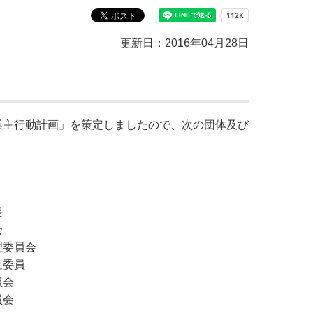
教育センター
市の窓口一覧
ン
更新日：2016年04月28日
貸付
オープンデータ
主行動計画」を策定しましたので、次の団体及び
長
会
会
員
会
会