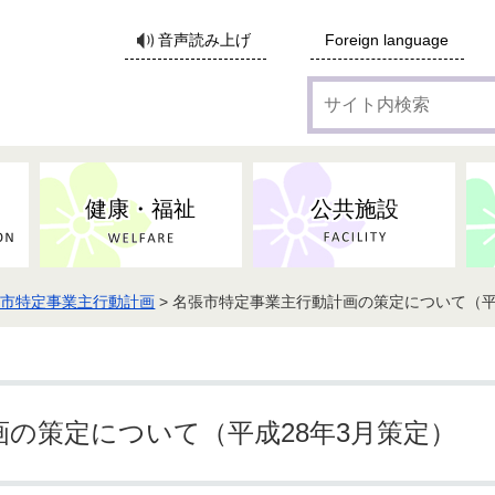
サ
音声読み上げ
Foreign language
イ
ト
内
検
索
健康・福祉
公共施設
張市特定事業主行動計画
> 名張市特定事業主行動計画の策定について（平
各種広告・協賛のご案内
防災・消防
地域福祉
監査
税
子育てにかかる各種手当／
事業系ごみ・廃棄物
ごみ・リサイクル
子育て・教育
高齢者福祉
記者会見
子育て支援
親・寡婦家庭への支援
保険・年金・医療助成
施設見学会
住宅
税金
水道・下水道
非核平和事業
建築開発等
生活保護
歴史・文化
体育施設のご案内
子ども発達支援センター
こども支援センターかが
の策定について（平成28年3月策定）
地域づくり・市民活動
病気・けが・AED
市からのお知らせ
農林業
文化・生涯学習
広報・広聴
農業委員会
小中一貫教育・コミュニテ