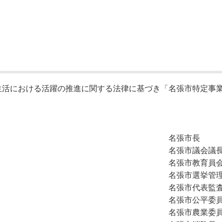
奨学金・就学援助
ール
電子自治体
市長の部屋
消費生活
シティプロモーショ
教育委員会
看護専門学校
市のプロフィール
市有財産売却・公売・
遺贈寄附
活における活躍の推進に関する法律に基づき「名張市特定事業
張市長
議会議
教育員
挙管理委員
代表監査委
公平委員
農業委員