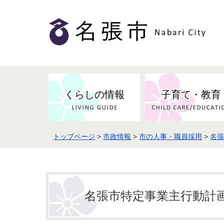
くらしの情報
子育て・教育
トップページ
>
市政情報
>
市の人事・職員採用
>
名
健康・検（健）診・予防接種
市の条例・計画・方針
事業者の方へお知らせ
届出・証明
地域医療
妊娠・出産
市民センター・市民活動・交流施
斎場・墓園・墓地
市政へのご意見
入札・契約
スポーツ
設
予防接種
名張市特定事業主行動計画
防災・防犯・消防・行方不明
市の人事・職員採用
被災者支援
観光業