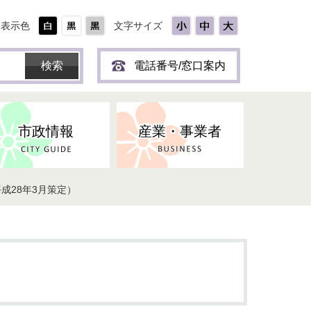
表示色
文字サイズ
電話番号/窓口案内
市政情報
産業・事業者
成28年3月策定）
ひとり
保育所(園)・幼稚園・認定こども
防災協力事業所登録制度
環境・ペット・蜂等
障害者福祉
斎場・墓園
出前トーク
園・地域型保育
道路・交通・公園・都市計画
戦傷・戦没者
商工業
選挙
健康・福祉
やき
子どもの健診
名張市産業活性化推進協議会
人権・男女共同参画
人口・統計
ィスク