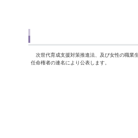
小・中学校
International Residents がいこ
情報公開制度・個人情報保護
くじん の みなさんへ
青少年健全育成
市の行財政
公民連携
次世代育成支援対策推進法、及び女性の職業生
任命権者の連名により公表します。
名
名張市
名張市
名張市選
名張市
名張市
名張市