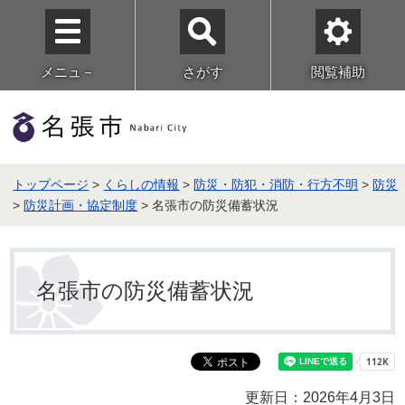
メニュ－
さがす
閲覧補助
トップページ
>
くらしの情報
>
防災・防犯・消防・行方不明
>
防災
>
防災計画・協定制度
> 名張市の防災備蓄状況
名張市の防災備蓄状況
更新日：2026年4月3日