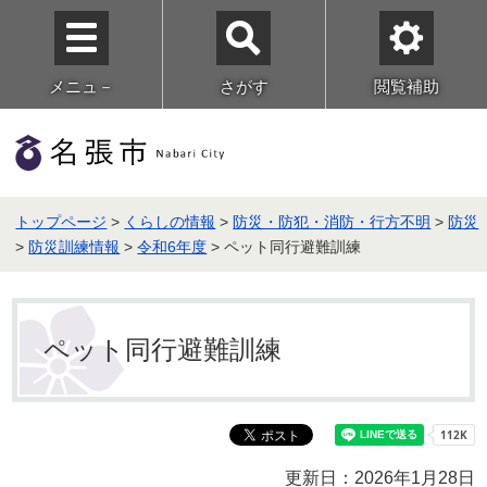
メニュ－
さがす
閲覧補助
トップページ
>
くらしの情報
>
防災・防犯・消防・行方不明
>
防災
>
防災訓練情報
>
令和6年度
> ペット同行避難訓練
ペット同行避難訓練
更新日：2026年1月28日