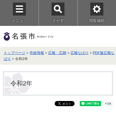
メニュ－
さがす
閲覧補助
トップページ
>
市政情報
>
広報・広聴
>
広報なばり
>
PDF版広報な
ばり
> 令和2年
令和2年