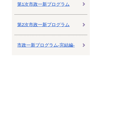
教育センター
第1次市政一新プログラム
市の窓口一覧
ン
第2次市政一新プログラム
貸付
オープンデータ
市政一新プログラム-完結編-