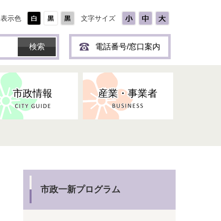
表示色
文字サイズ
電話番号/窓口案内
市政情報
産業・事業者
ひとり
保育所(園)・幼稚園・認定こども
防災協力事業所登録制度
環境・ペット・蜂等
障害者福祉
斎場・墓園
出前トーク
園・地域型保育
道路・交通・公園・都市計画
戦傷・戦没者
商工業
選挙
健康・福祉
やき
子どもの健診
市政一新プログラム
名張市産業活性化推進協議会
人権・男女共同参画
人口・統計
ィスク