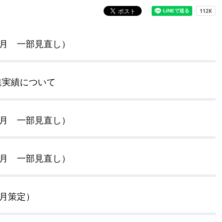
奨学金・就学援助
ール
電子自治体
市長の部屋
消費生活
シティプロモーショ
教育委員会
看護専門学校
6月 一部見直し）
市のプロフィール
市有財産売却・公売・
進実績について
遺贈寄附
6月 一部見直し）
5月 一部見直し）
3月策定）