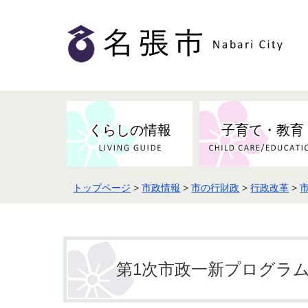
くらしの情報
子育て・教育
トップページ
>
市政情報
>
市の行財政
>
行政改革
>
健康・検（健）診・予防接種
市の条例・計画・方針
事業者の方へお知らせ
届出・証明
地域医療
妊娠・出産
市民センター・市民活動・交流施
斎場・墓園・墓地
市政へのご意見
入札・契約
スポーツ
設
予防接種
第1次市政一新プログラ
防災・防犯・消防・行方不明
市の人事・職員採用
被災者支援
観光業