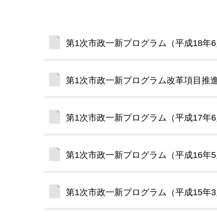
小・中学校
International Residents がいこ
情報公開制度・個人情報保護
くじん の みなさんへ
青少年健全育成
第1次市政一新プログラム（平成18年
市の行財政
第1次市政一新プログラム改革項目推
公民連携
第1次市政一新プログラム（平成17年
第1次市政一新プログラム（平成16年
第1次市政一新プログラム（平成15年