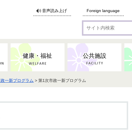
サ
音声読み上げ
Foreign language
イ
ト
内
検
索
健康・福祉
公共施設
市政一新プログラム
> 第1次市政一新プログラム
各種広告・協賛のご案内
防災・消防
地域福祉
監査
税
子育てにかかる各種手当／
事業系ごみ・廃棄物
ごみ・リサイクル
子育て・教育
高齢者福祉
記者会見
子育て支援
親・寡婦家庭への支援
保険・年金・医療助成
施設見学会
住宅
税金
水道・下水道
非核平和事業
建築開発等
生活保護
歴史・文化
体育施設のご案内
子ども発達支援センター
こども支援センターかが
ム
地域づくり・市民活動
病気・けが・AED
市からのお知らせ
農林業
文化・生涯学習
広報・広聴
農業委員会
小中一貫教育・コミュニテ