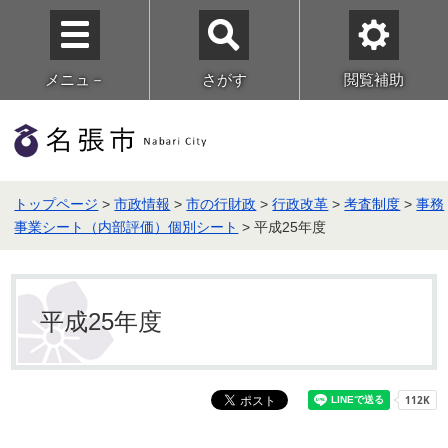
メニュ－
さがす
閲覧補助
トップページ
>
市政情報
>
市の行財政
>
行政改革
>
考査制度
>
事務
事業シート（内部評価）個別シート
> 平成25年度
平成25年度