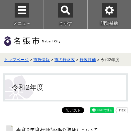
メニュ－
さがす
閲覧補助
トップページ
>
市政情報
>
市の行財政
>
行政評価
> 令和2年度
令和2年度
令和2年度行政評価の取組について