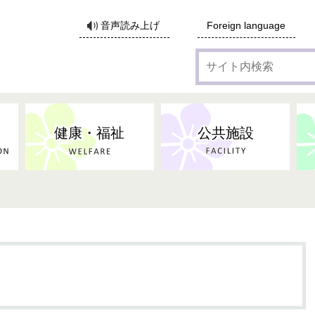
サ
音声読み上げ
Foreign language
イ
ト
内
検
索
健康・福祉
公共施設
各種広告・協賛のご案内
防災・消防
地域福祉
監査
税
子育てにかかる各種手当／
事業系ごみ・廃棄物
ごみ・リサイクル
子育て・教育
高齢者福祉
記者会見
子育て支援
親・寡婦家庭への支援
保険・年金・医療助成
施設見学会
住宅
税金
水道・下水道
非核平和事業
建築開発等
生活保護
歴史・文化
体育施設のご案内
子ども発達支援センター
こども支援センターかが
地域づくり・市民活動
病気・けが・AED
市からのお知らせ
農林業
文化・生涯学習
広報・広聴
農業委員会
小中一貫教育・コミュニテ