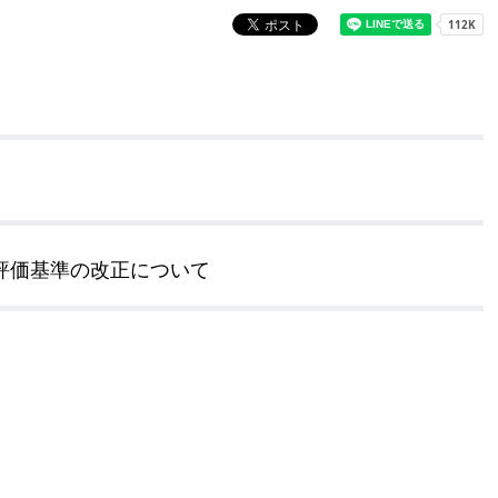
奨学金・就学援助
ール
電子自治体
市長の部屋
消費生活
シティプロモーショ
教育委員会
看護専門学校
市のプロフィール
市有財産売却・公売・
遺贈寄附
評価基準の改正について