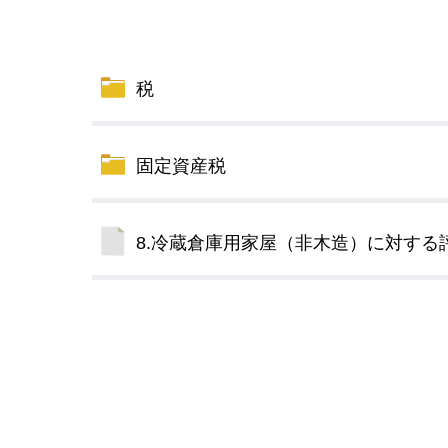
小・中学校
International Residents がいこ
情報公開制度・個人情報保護
くじん の みなさんへ
青少年健全育成
税
市の行財政
固定資産税
公民連携
8.冷蔵倉庫用家屋（非木造）に対する