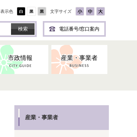
表示色
文字サイズ
電話番号/窓口案内
市政情報
産業・事業者
ひとり
保育所(園)・幼稚園・認定こども
防災協力事業所登録制度
環境・ペット・蜂等
障害者福祉
斎場・墓園
出前トーク
園・地域型保育
道路・交通・公園・都市計画
戦傷・戦没者
商工業
選挙
健康・福祉
やき
子どもの健診
産業・事業者
名張市産業活性化推進協議会
人権・男女共同参画
人口・統計
ィスク