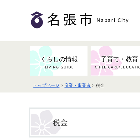
くらしの情報
子育て・教育
トップページ
>
産業・事業者
> 税金
健康・検（健）診・予防接種
市の条例・計画・方針
事業者の方へお知らせ
届出・証明
地域医療
妊娠・出産
市民センター・市民活動・交流施
斎場・墓園・墓地
市政へのご意見
入札・契約
スポーツ
設
予防接種
税金
防災・防犯・消防・行方不明
市の人事・職員採用
被災者支援
観光業