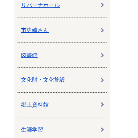
教育センター
リバーナホール
市の窓口一覧
ン
市史編さん
貸付
オープンデータ
図書館
文化財・文化施設
郷土資料館
生涯学習