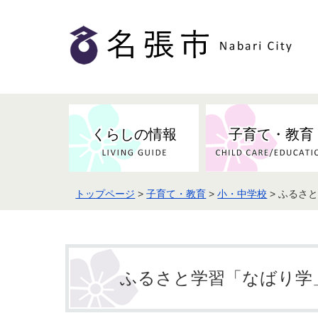
くらしの情報
子育て・教育
トップページ
>
子育て・教育
>
小・中学校
> ふるさ
健康・検（健）診・予防接種
市の条例・計画・方針
事業者の方へお知らせ
届出・証明
地域医療
妊娠・出産
市民センター・市民活動・交流施
斎場・墓園・墓地
市政へのご意見
入札・契約
スポーツ
設
予防接種
ふるさと学習「なばり学
防災・防犯・消防・行方不明
市の人事・職員採用
被災者支援
観光業