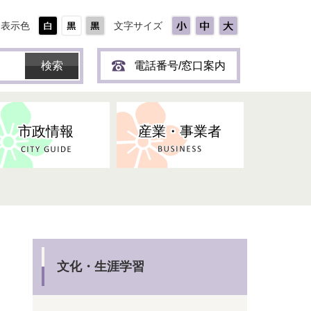
表示色
文字サイズ
電話番号/窓口案内
市政情報
産業・事業者
ひとり
保育所(園)・幼稚園・認定こども
防災協力事業所登録制度
環境・ペット・蜂等
障害者福祉
斎場・墓園
出前トーク
園・地域型保育
道路・交通・公園・都市計画
戦傷・戦没者
商工業
選挙
健康・福祉
やき
子どもの健診
文化・生涯学習
名張市産業活性化推進協議会
人権・男女共同参画
人口・統計
ィスク