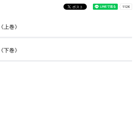
奨学金・就学援助
ール
電子自治体
市長の部屋
消費生活
シティプロモーショ
教育委員会
看護専門学校
《上巻》
市のプロフィール
市有財産売却・公売・
《下巻》
遺贈寄附