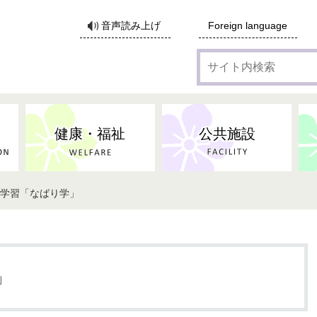
サ
音声読み上げ
Foreign language
イ
ト
内
検
索
健康・福祉
公共施設
と学習「なばり学」
各種広告・協賛のご案内
防災・消防
地域福祉
監査
税
子育てにかかる各種手当／
事業系ごみ・廃棄物
ごみ・リサイクル
子育て・教育
高齢者福祉
記者会見
子育て支援
親・寡婦家庭への支援
保険・年金・医療助成
施設見学会
住宅
税金
水道・下水道
非核平和事業
建築開発等
生活保護
歴史・文化
体育施設のご案内
子ども発達支援センター
こども支援センターかが
」
地域づくり・市民活動
病気・けが・AED
市からのお知らせ
農林業
文化・生涯学習
広報・広聴
農業委員会
小中一貫教育・コミュニテ