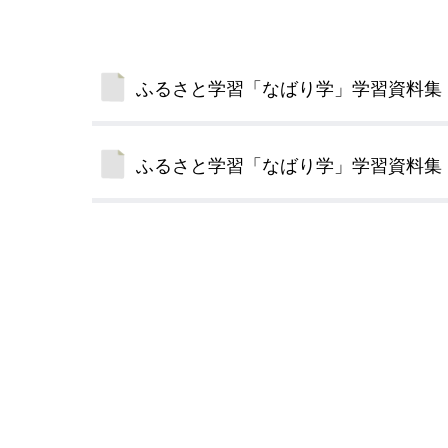
小・中学校
International Residents がいこ
情報公開制度・個人情報保護
くじん の みなさんへ
青少年健全育成
ふるさと学習「なばり学」学習資料集
市の行財政
ふるさと学習「なばり学」学習資料集
公民連携