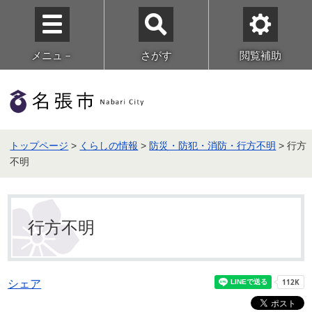
メニュ－
さがす
閲覧補助
トップページ
>
くらしの情報
>
防災・防犯・消防・行方不明
> 行方
不明
行方不明
シェア