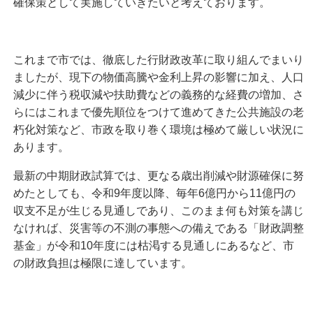
確保策として実施していきたいと考えております。
これまで市では、徹底した行財政改革に取り組んでまいり
ましたが、現下の物価高騰や金利上昇の影響に加え、人口
減少に伴う税収減や扶助費などの義務的な経費の増加、さ
らにはこれまで優先順位をつけて進めてきた公共施設の老
朽化対策など、市政を取り巻く環境は極めて厳しい状況に
あります。
最新の中期財政試算では、更なる歳出削減や財源確保に努
めたとしても、令和9年度以降、毎年6億円から11億円の
収支不足が生じる見通しであり、このまま何も対策を講じ
なければ、災害等の不測の事態への備えである「財政調整
基金」が令和10年度には枯渇する見通しにあるなど、市
の財政負担は極限に達しています。