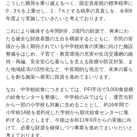
こうした難局を乗り越えるべく、固定資産税の標準税率に
0．3％を上乗せし、1．7％とする税率の見直しを、令和9
年度より実施していきたいと考えております。
これにより確保する年間約8．2億円の財源で、将来にわ
たる健全な財政基盤の土台を構築するとともに、市民の皆
様から強く期待されている中学校給食の実施に向けた施設
整備をはじめ、子育て・教育環境の充実や生活交通網の維
持・再編、安全安心な暮らしを支える医療や防災対策、ま
た地域経済の活性化など、中長期的な視点で、未来の暮ら
しを創る施策へ着実に投資を進めてまいります。
なお、中学校給食につきましては、PFI手法で3,000食規模
の給食センターを整備し、中学校のみではなく、運営当初
から一部の小学校も対象に含めることとし、約16年間で
小学校14校を老朽化した学校から順次給食センターに集
約することとします。今後は令和11年9月からの実施に向
けて、必要な財源を確保しつつ事業を進めてまいりたいと
考えております。