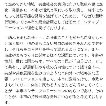
で進めてきた地域 共生社会の実現に向けた取組を更に進
化・発展させ、本市が活気と賑わいを取り戻し、将来にわ
たって持続可能な発展を遂げていくために、「なばり新時
代戦略」では本市の総合計画としては初めて、シティプロ
モーションの理念を掲げております。
「語れるまち名張」－。名張市のことを私たち自身がもっ
と深く知り、他のまちにない独自の優位性をみんなで共有
し、それらを自ら誇りを持って語れるようになる。また、
市政やまちづくりに関する様々な課題についても、年齢や
性別、世代に関わらず、すべての市民が「自分ごと」とし
て共有し、課題解決や今後の方向性について語り合う―。
共感や共創意識を生み出すような市内外への戦略的な広
報・プロモーションを通して、本市に愛着を持ち、市政や
まちづくりに主体的に関わる人をどんどん増やしていくこ
とが、本市のシティプロモーションのねらいであり、その
ことが、本市の持続可能な発展につながると考えておりま
す。