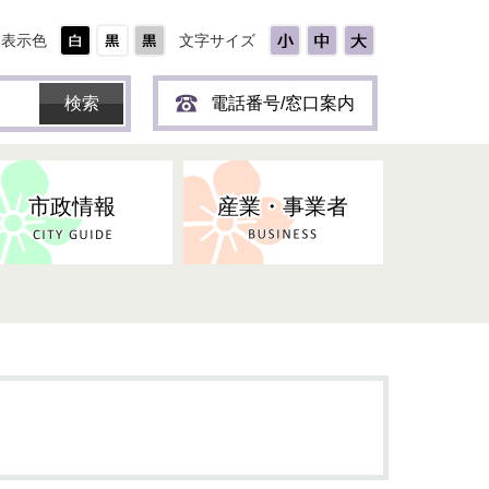
表示色
文字サイズ
電話番号/窓口案内
市政情報
産業・事業者
ひとり
保育所(園)・幼稚園・認定こども
防災協力事業所登録制度
環境・ペット・蜂等
障害者福祉
斎場・墓園
出前トーク
園・地域型保育
道路・交通・公園・都市計画
戦傷・戦没者
商工業
選挙
健康・福祉
やき
子どもの健診
名張市産業活性化推進協議会
人権・男女共同参画
人口・統計
ィスク