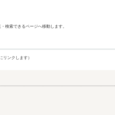
奨学金・就学援助
ール
電子自治体
市長の部屋
消費生活
シティプロモーショ
教育委員会
看護専門学校
市のプロフィール
市有財産売却・公売・
覧・検索できるページへ移動します。
遺贈寄附
にリンクします）