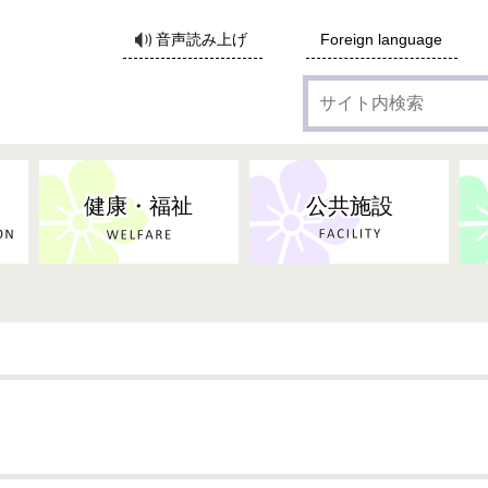
サ
音声読み上げ
Foreign language
イ
ト
内
検
索
健康・福祉
公共施設
録
各種広告・協賛のご案内
防災・消防
地域福祉
監査
税
子育てにかかる各種手当／
事業系ごみ・廃棄物
ごみ・リサイクル
子育て・教育
高齢者福祉
記者会見
子育て支援
親・寡婦家庭への支援
保険・年金・医療助成
施設見学会
住宅
税金
水道・下水道
非核平和事業
建築開発等
生活保護
歴史・文化
体育施設のご案内
子ども発達支援センター
こども支援センターかが
地域づくり・市民活動
病気・けが・AED
市からのお知らせ
農林業
文化・生涯学習
広報・広聴
農業委員会
小中一貫教育・コミュニテ