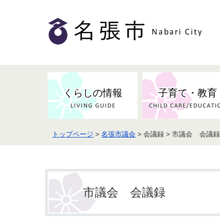
くらしの情報
子育て・教育
トップページ
>
名張市議会
> 会議録 > 市議会 会議
健康・検（健）診・予防接種
市の条例・計画・方針
事業者の方へお知らせ
届出・証明
地域医療
妊娠・出産
市民センター・市民活動・交流施
斎場・墓園・墓地
市政へのご意見
入札・契約
スポーツ
設
予防接種
市議会 会議録
防災・防犯・消防・行方不明
市の人事・職員採用
被災者支援
観光業