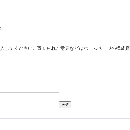
た
。
入してください。寄せられた意見などはホームページの構成資
送信