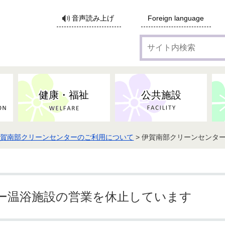
サ
音声読み上げ
Foreign language
イ
ト
内
検
索
健康・福祉
公共施設
伊賀南部クリーンセンターのご利用について
> 伊賀南部クリーンセンタ
各種広告・協賛のご案内
防災・消防
地域福祉
監査
税
子育てにかかる各種手当／
事業系ごみ・廃棄物
ごみ・リサイクル
子育て・教育
高齢者福祉
記者会見
子育て支援
親・寡婦家庭への支援
保険・年金・医療助成
施設見学会
住宅
税金
水道・下水道
非核平和事業
建築開発等
生活保護
歴史・文化
体育施設のご案内
子ども発達支援センター
こども支援センターかが
ー温浴施設の営業を休止しています
地域づくり・市民活動
病気・けが・AED
市からのお知らせ
農林業
文化・生涯学習
広報・広聴
農業委員会
小中一貫教育・コミュニテ