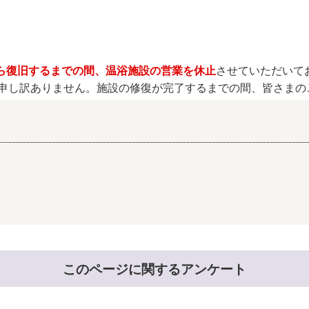
奨学金・就学援助
ール
電子自治体
市長の部屋
消費生活
シティプロモーショ
教育委員会
看護専門学校
市のプロフィール
市有財産売却・公売・
から復旧するまでの間、
温浴施設の営業を休止
させていただいて
申し訳ありません。施設の修復が完了するまでの間、皆さまの
遺贈寄附
このページに関するアンケート