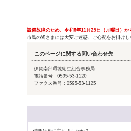
小・中学校
International Residents がいこ
情報公開制度・個人情報保護
くじん の みなさんへ
青少年健全育成
市の行財政
設備故障のため、令和6年11月25日（月曜日）
市民の皆さまには大変ご迷惑、ご心配をお掛けし
公民連携
このページに関する問い合わせ先
伊賀南部環境衛生組合事務局
電話番号：0595-53-1120
ファクス番号：0595-53-1125
情報は役に立ちましたか？