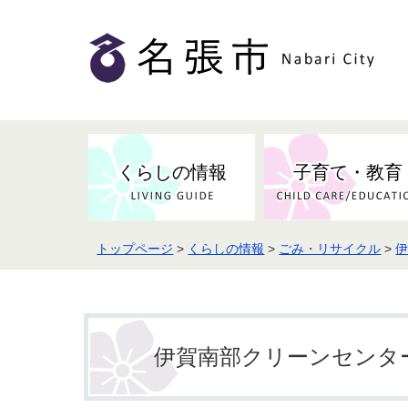
くらしの情報
子育て・教育
トップページ
>
くらしの情報
>
ごみ・リサイクル
>
健康・検（健）診・予防接種
市の条例・計画・方針
事業者の方へお知らせ
届出・証明
地域医療
妊娠・出産
市民センター・市民活動・交流施
斎場・墓園・墓地
市政へのご意見
入札・契約
スポーツ
設
予防接種
伊賀南部クリーンセンタ
防災・防犯・消防・行方不明
市の人事・職員採用
被災者支援
観光業