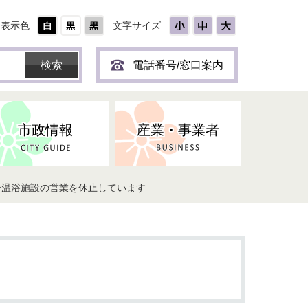
表示色
文字サイズ
電話番号/窓口案内
市政情報
産業・事業者
ー温浴施設の営業を休止しています
ひとり
保育所(園)・幼稚園・認定こども
防災協力事業所登録制度
環境・ペット・蜂等
障害者福祉
斎場・墓園
出前トーク
園・地域型保育
道路・交通・公園・都市計画
戦傷・戦没者
商工業
選挙
健康・福祉
やき
子どもの健診
名張市産業活性化推進協議会
人権・男女共同参画
人口・統計
ィスク