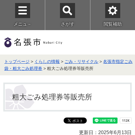
メニュ－
さがす
閲覧補助
トップページ
>
くらしの情報
>
ごみ・リサイクル
>
名張市指定ごみ
袋・粗大ごみ処理券
> 粗大ごみ処理券等販売所
粗大ごみ処理券等販売所
更新日：2025年6月13日