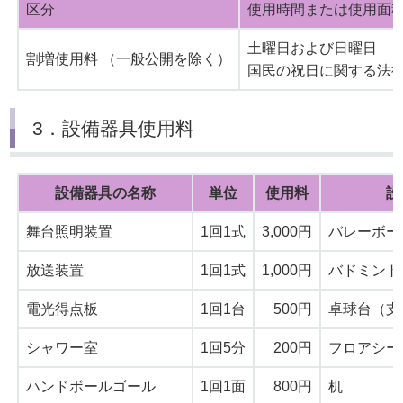
区分
使用時間または使用面
土曜日および日曜日
割増使用料 （一般公開を除く）
国民の祝日に関する法
3．設備器具使用料
設備器具の名称
単位
使用料
設
舞台照明装置
1回1式
3,000円
バレーボー
放送装置
1回1式
1,000円
バドミント
電光得点板
1回1台
500円
卓球台（支
シャワー室
1回5分
200円
フロアシー
ハンドボールゴール
1回1面
800円
机