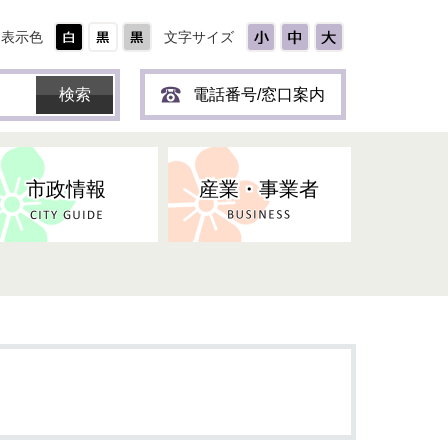
表示色
文字サイズ
電話番号/窓口案内
市政情報
産業・事業者
ひとり
保育所(園)・幼稚園・認定こども
防災協力事業所登録制度
環境・ペット・蜂等
障害者福祉
斎場・墓園
出前トーク
園・地域型保育
道路・交通・公園・都市計画
戦傷・戦没者
商工業
選挙
健康・福祉
やき
子どもの健診
名張市産業活性化推進協議会
人権・男女共同参画
人口・統計
ィスク