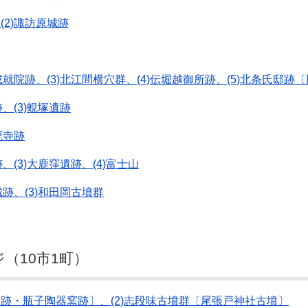
(2)諏訪原城跡
成就院跡、(3)北江間横穴群、(4)伝堀越御所跡、(5)北条氏邸跡
、(3)蜆塚遺跡
廃寺跡
、(3)大鹿窪遺跡、(4)富士山
城跡、(3)和田岡古墳群
（10市1町）
窯跡・瓶子陶器窯跡〕、(2)志段味古墳群〔尾張戸神社古墳〕