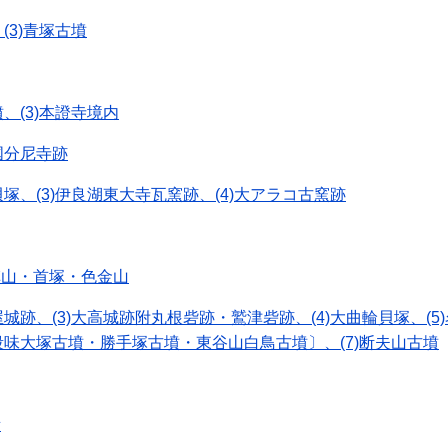
(3)青塚古墳
、(3)本證寺境内
国分尼寺跡
貝塚、(3)伊良湖東大寺瓦窯跡、(4)大アラコ古窯跡
旗山・首塚・色金山
屋城跡、(3)大高城跡附丸根砦跡・鷲津砦跡、(4)大曲輪貝塚、(
味大塚古墳・勝手塚古墳・東谷山白鳥古墳〕、(7)断夫山古墳
所