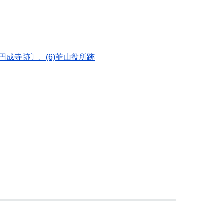
〔円成寺跡〕、(6)韮山役所跡