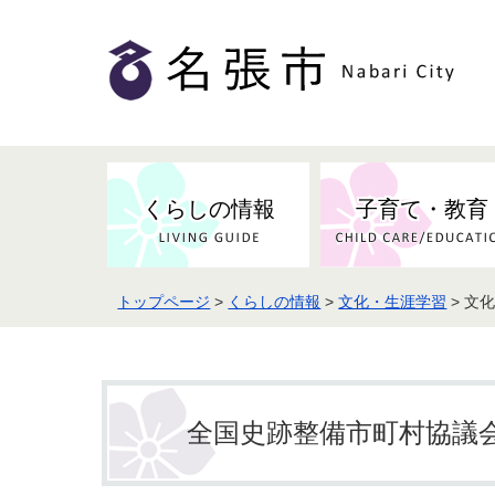
くらしの情報
子育て・教育
トップページ
>
くらしの情報
>
文化・生涯学習
> 文
健康・検（健）診・予防接種
市の条例・計画・方針
事業者の方へお知らせ
届出・証明
地域医療
妊娠・出産
市民センター・市民活動・交流施
斎場・墓園・墓地
市政へのご意見
入札・契約
スポーツ
設
予防接種
全国史跡整備市町村協議
防災・防犯・消防・行方不明
市の人事・職員採用
被災者支援
観光業