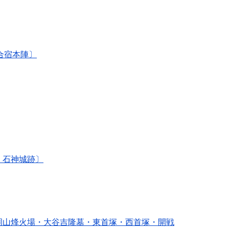
合宿本陣〕
・石神城跡〕
・岡山烽火場・大谷吉隆墓・東首塚・西首塚・開戦