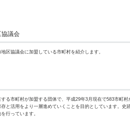
奨学金・就学援助
ール
電子自治体
市長の部屋
消費生活
シティプロモーショ
教育委員会
看護専門学校
市のプロフィール
市有財産売却・公売・
区協議会
遺贈寄附
海地区協議会に加盟している市町村を紹介します。
する市町村が加盟する団体で、平成29年3月現在で583市町
保存と活用をより一層進めていくことを目的としています。史
動を行っています。