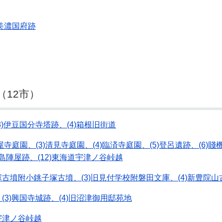
)美濃国府跡
（12市）
3)伊豆国分寺塔跡、(4)箱根旧街道
寺庭園、(3)清見寺庭園、(4)臨済寺庭園、(5)登呂遺跡、(6)賤機山
小島陣屋跡、(12)東海道宇津ノ谷峠越
塚古墳附小銚子塚古墳、(3)旧見付学校附磐田文庫、(4)新豊院山
(3)興国寺城跡、(4)旧沼津御用邸苑地
道宇津ノ谷峠越