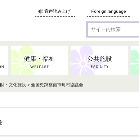
サ
音声読み上げ
Foreign language
イ
ト
内
検
索
健康・福祉
公共施設
化財・文化施設 > 全国史跡整備市町村協議会
各種広告・協賛のご案内
防災・消防
地域福祉
監査
税
子育てにかかる各種手当／
事業系ごみ・廃棄物
ごみ・リサイクル
子育て・教育
高齢者福祉
記者会見
子育て支援
親・寡婦家庭への支援
保険・年金・医療助成
施設見学会
住宅
税金
水道・下水道
非核平和事業
建築開発等
生活保護
歴史・文化
体育施設のご案内
子ども発達支援センター
こども支援センターかが
会
地域づくり・市民活動
病気・けが・AED
市からのお知らせ
農林業
文化・生涯学習
広報・広聴
農業委員会
小中一貫教育・コミュニテ