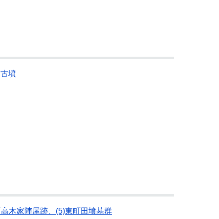
山古墳
西高木家陣屋跡、(5)東町田墳墓群