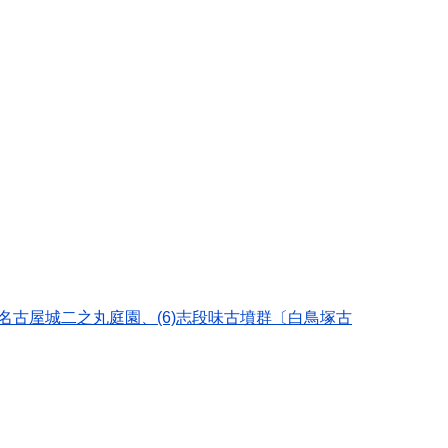
5)名古屋城二之丸庭園、(6)志段味古墳群〔白鳥塚古