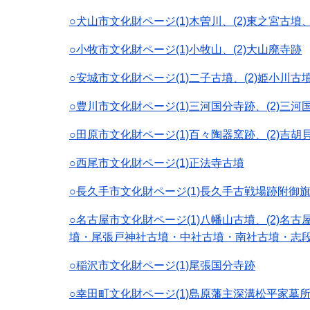
○犬山市文化財ページ(1)木曽川、(2)東之宮古墳、
○小牧市文化財ページ(1)小牧山、(2)大山廃寺跡
○安城市文化財ページ(1)二子古墳、(2)姫小川古墳
○豊川市文化財ページ(1)三河国分寺跡、(2)三河
○田原市文化財ページ(1)百々陶器窯跡、(2)吉胡
○西尾市文化財ページ(1)正法寺古墳
○長久手市文化財ページ(1)長久手古戦場跡附御
○名古屋市文化財ページ(1)八幡山古墳、(2)名古
墳・尾張戸神社古墳・中社古墳・南社古墳・志段
○稲沢市文化財ページ(1)尾張国分寺跡
○幸田町文化財ページ(1)島原藩主深溝松平家墓