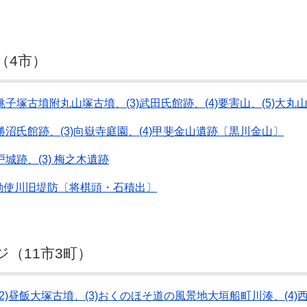
（4市）
銚子塚古墳附丸山塚古墳、(3)武田氏館跡、(4)要害山、(5)大丸
)勝沼氏館跡、(3)向嶽寺庭園、(4)甲斐金山遺跡〔黒川金山〕
戸城跡、(3) 梅之木遺跡
御勅使川旧堤防〔将棋頭・石積出〕
（11市3町）
(2)昼飯大塚古墳、(3)おくのほそ道の風景地大垣船町川湊、(4)