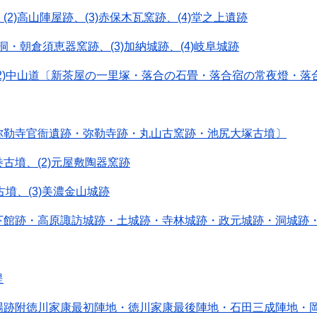
(2)高山陣屋跡、(3)赤保木瓦窯跡、(4)堂之上遺跡
老洞・朝倉須恵器窯跡、(3)加納城跡、(4)岐阜城跡
、(2)中山道〔新茶屋の一里塚・落合の石畳・落合宿の常夜燈・落
〔弥勒寺官衙遺跡・弥勒寺跡・丸山古窯跡・池尻大塚古墳〕
巻古墳、(2)元屋敷陶器窯跡
古墳、(3)美濃金山城跡
跡〔下館跡・高原諏訪城跡・土城跡・寺林城跡・政元城跡・洞城跡
堤
古戦場跡附徳川家康最初陣地・徳川家康最後陣地・石田三成陣地