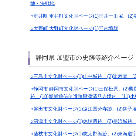
地・決戦地
○垂井町 垂井町文化財ページ(1)垂井一里塚、(2
○大野町 大野町文化財ページ(1)野古墳群
静岡県 加盟市の史跡等紹介ページ
○三島市文化財ページ(1)山中城跡、(2)楽寿園、(
○静岡市 静岡市文化財ページ(1)三保松原、(2)柴屋
跡、(10)朝鮮通信使遺跡興津清見寺境内、(11)
○磐田市文化財ページ(1)遠江国分寺跡、(2)銚子
○沼津市文化財ページ(1)休場遺跡、(2)長浜城跡、
○藤枝市文化財ページ(1)志太郡衙跡、(2)東海