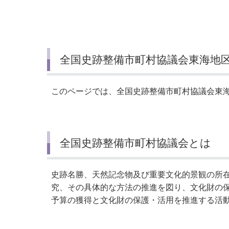
小・中学校
International Residents がいこ
情報公開制度・個人情報保護
くじん の みなさんへ
青少年健全育成
市の行財政
全国史跡整備市町村協議会東海地
公民連携
このページでは、全国史跡整備市町村協議会東
全国史跡整備市町村協議会とは
史跡名勝、天然記念物及び重要文化的景観の所在
究、その具体的な方法の推進を図り、文化財の
予算の獲得と文化財の保護・活用を推進する活