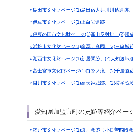
○島田市文化財ページ(1)島田宿大井川川越遺跡、
○伊豆市文化財ページ(1)上白岩遺跡
○伊豆の国市文化財ページ(1)韮山反射炉、(2)願
○浜松市文化財ページ(1)龍潭寺庭園、(2)三嶽城跡
○湖西市文化財ページ(1)新居関跡、(2)大知波峠
○富士宮市文化財ページ(1)白糸ノ滝、(2)千居遺跡
○掛川市文化財ページ(1)高天神城跡、(2)横須賀
愛知県加盟市町の史跡等紹介ページ
○瀬戸市文化財ページ(1)瀬戸窯跡〔小長曽陶器