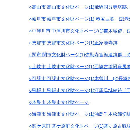
○高山市 高山市文化財ページ(1)飛騨国分寺塔跡、
○岐阜市 岐阜市文化財ページ(1) 琴塚古墳、(2)
○中津川市 中津川市文化財ページ(1)苗木城跡
○恵那市 恵那市文化財ページ(1)正家廃寺跡
○関市 関市文化財ページ(1)弥勒寺官衙遺跡群
○土岐市 土岐市文化財ページ(1)乙塚古墳附段尻
○可児市 可児市文化財ページ(1)木曽川、(2)長塚
○飛騨市 飛騨市文化財ページ(1)江馬氏城館
○本巣市 本巣市文化財ページ
○海津市 海津市文化財ページ(1)油島千本松締切
○関ケ原町 関ケ原町文化財ページ(1)関ヶ原