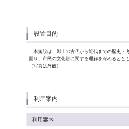
小・中学校
International Residents がいこ
情報公開制度・個人情報保護
くじん の みなさんへ
青少年健全育成
市の行財政
設置目的
公民連携
本施設は、郷土の古代から近代までの歴史・考
図り、市民の文化財に関する理解を深めるとと
（写真は外観）
利用案内
利用案内