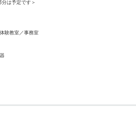
部分は予定です＞
／体験教室／事務室
器