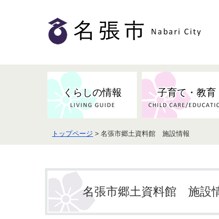
くらしの情報
子育て・教育
トップページ
> 名張市郷土資料館 施設情報
健康・検（健）診・予防接種
市の条例・計画・方針
事業者の方へお知らせ
届出・証明
地域医療
妊娠・出産
市民センター・市民活動・交流施
斎場・墓園・墓地
市政へのご意見
入札・契約
スポーツ
設
予防接種
名張市郷土資料館 施設
防災・防犯・消防・行方不明
市の人事・職員採用
被災者支援
観光業