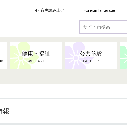
サ
音声読み上げ
Foreign language
イ
ト
内
検
索
健康・福祉
公共施設
各種広告・協賛のご案内
防災・消防
地域福祉
監査
税
子育てにかかる各種手当／
事業系ごみ・廃棄物
ごみ・リサイクル
子育て・教育
高齢者福祉
記者会見
子育て支援
親・寡婦家庭への支援
保険・年金・医療助成
施設見学会
住宅
税金
水道・下水道
非核平和事業
建築開発等
生活保護
歴史・文化
体育施設のご案内
子ども発達支援センター
こども支援センターかが
情報
地域づくり・市民活動
病気・けが・AED
市からのお知らせ
農林業
文化・生涯学習
広報・広聴
農業委員会
小中一貫教育・コミュニテ