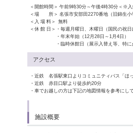
＜開館時間＞ 午前9時30分～午後4時30分＜※
＜場 所＞ 名張市安部田2270番地（旧錦生
＜入 場 料＞ 無料
＜休 館 日＞・毎週月曜日、木曜日（国民の祝
・年末年始（12月28日～1月4日）
・臨時休館日（展示入替え等、特に必
アクセス
・近鉄 名張駅東口よりコミュニティバス「ほっ
・近鉄 赤目口駅より徒歩約20分
・車でお越しの方は下記の地図情報を参考にし
施設概要