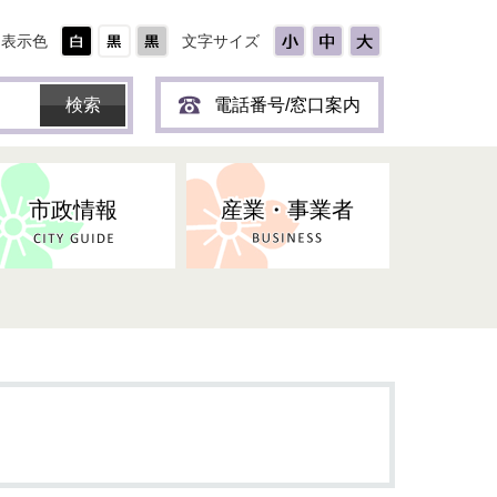
表示色
文字サイズ
電話番号/窓口案内
市政情報
産業・事業者
ひとり
保育所(園)・幼稚園・認定こども
防災協力事業所登録制度
環境・ペット・蜂等
障害者福祉
斎場・墓園
出前トーク
園・地域型保育
道路・交通・公園・都市計画
戦傷・戦没者
商工業
選挙
健康・福祉
やき
子どもの健診
名張市産業活性化推進協議会
人権・男女共同参画
人口・統計
ィスク