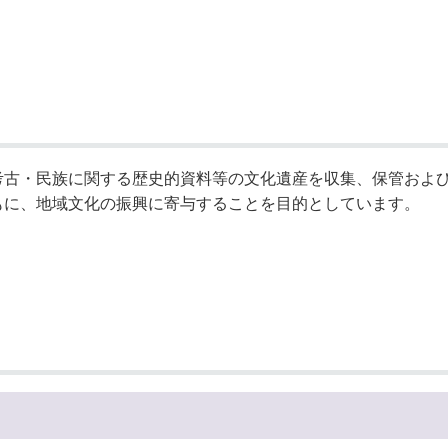
奨学金・就学援助
ール
電子自治体
市長の部屋
消費生活
シティプロモーショ
教育委員会
看護専門学校
市のプロフィール
市有財産売却・公売・
遺贈寄附
古・民族に関する歴史的資料等の文化遺産を収集、保管およ
もに、地域文化の振興に寄与することを目的としています。