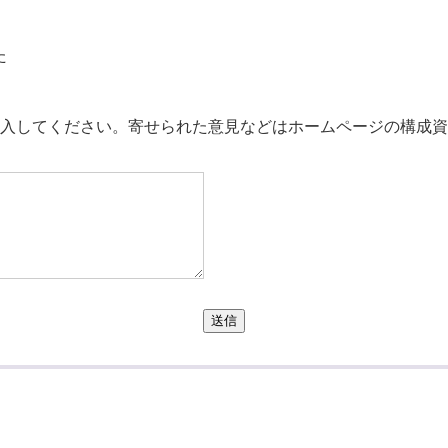
た
。
入してください。寄せられた意見などはホームページの構成資
送信