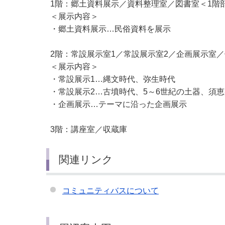
1階：郷土資料展示／資料整理室／図書室＜1階
＜展示内容＞
・郷土資料展示…民俗資料を展示
2階：常設展示室1／常設展示室2／企画展示室
＜展示内容＞
・常設展示1…縄文時代、弥生時代
・常設展示2…古墳時代、5～6世紀の土器、須恵
・企画展示…テーマに沿った企画展示
3階：講座室／収蔵庫
関連リンク
コミュニティバスについて