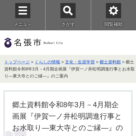
メニュ－
さがす
閲覧補助
トップページ
>
くらしの情報
>
文化・生涯学習
>
郷土資料館
> 郷土
資料館令和8年3月－4月期企画展『伊賀一ノ井松明調進行事とお水取
り―東大寺とのご縁―』のご案内
郷土資料館令和8年3月－4月期企
画展『伊賀一ノ井松明調進行事と
お水取り―東大寺とのご縁―』の