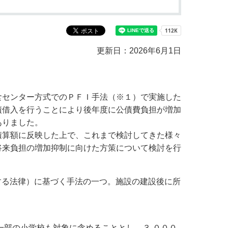
教育センター
市の窓口一覧
ン
更新日：2026年6月1日
貸付
オープンデータ
センター方式でのＰＦＩ手法（※１）で実施した
債借入を行うことにより後年度に公債費負担が増加
ありました。
算額に反映した上で、これまで検討してきた様々
将来負担の増加抑制に向けた方策について検討を行
促進に関する法律）に基づく手法の一つ。施設の建設後に所
部の小学校も対象に含めることとし、３,０００