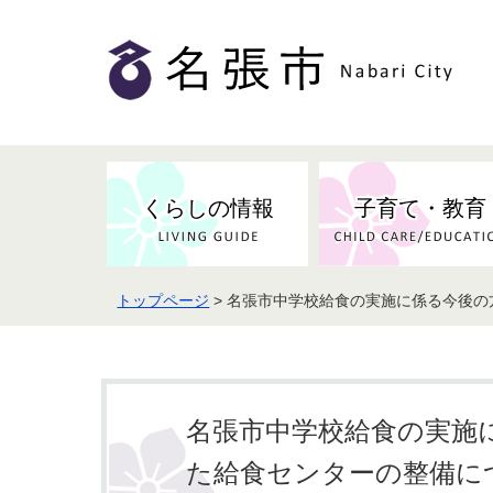
くらしの情報
子育て・教育
トップページ
> 名張市中学校給食の実施に係る今後
健康・検（健）診・予防接種
市の条例・計画・方針
事業者の方へお知らせ
届出・証明
地域医療
妊娠・出産
市民センター・市民活動・交流施
斎場・墓園・墓地
市政へのご意見
入札・契約
スポーツ
設
予防接種
名張市中学校給食の実施
防災・防犯・消防・行方不明
市の人事・職員採用
被災者支援
観光業
た給食センターの整備に