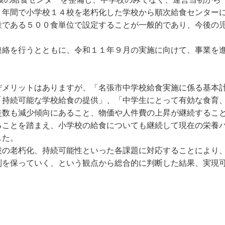
６年間で小学校１４校を老朽化した学校から順次給食センター
である５００食単位で設定することが一般的であり、今後の児
絡を行うとともに、令和１１年９月の実施に向けて、事業を
メリットはありますが、「名張市中学校給食実施に係る基本計
「持続可能な学校給食の提供」、「中学生にとって有効な食育
徒数も減少傾向にあること、物価や人件費の上昇が継続するこ
ことを踏まえ、小学校の給食についても継続して現在の栄養バ
した。
の老朽化、持続可能性といった各課題に対応することにより、
制を保っていく、という観点から総合的に判断した結果、実現