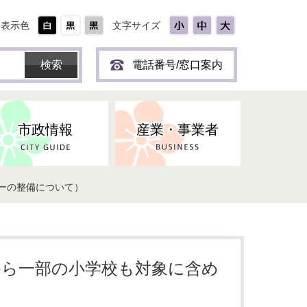
表示色
文字サイズ
電話番号/窓口案内
市政情報
産業・事業者
ーの整備について）
ひとり
保育所(園)・幼稚園・認定こども
防災協力事業所登録制度
環境・ペット・蜂等
障害者福祉
斎場・墓園
出前トーク
園・地域型保育
道路・交通・公園・都市計画
戦傷・戦没者
商工業
選挙
健康・福祉
やき
子どもの健診
から一部の小学校も対象に含め
名張市産業活性化推進協議会
人権・男女共同参画
人口・統計
ィスク