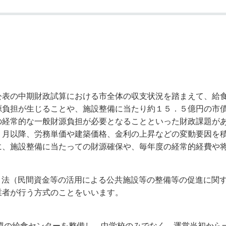
奨学金・就学援助
ール
電子自治体
市長の部屋
消費生活
シティプロモーショ
教育委員会
看護専門学校
市のプロフィール
市有財産売却・公売・
遺贈寄附
表の中期財政試算における市全体の収支状況を踏まえて、給食
源負担が生じることや、施設整備に当たり約１５．５億円の市
の経常的な一般財源負担が必要となることといった財政課題が
月以降、労務単価や建築価格、金利の上昇などの変動要因を積
に、施設整備に当たっての財源確保や、毎年度の経常的経費や
tiveの略称。ＰＦＩ法（民間資金等の活用による公共施設等の整備等の
業者が行う方式のことをいいます。
模の給食センターを整備し、中学校のみでなく、運営当初から一