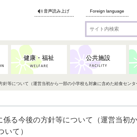
サ
音声読み上げ
Foreign language
イ
ト
内
検
索
健康・福祉
公共施設
の方針等について（運営当初から一部の小学校も対象に含めた給食センタ
各種広告・協賛のご案内
防災・消防
地域福祉
監査
税
子育てにかかる各種手当／
事業系ごみ・廃棄物
ごみ・リサイクル
子育て・教育
高齢者福祉
記者会見
子育て支援
親・寡婦家庭への支援
保険・年金・医療助成
施設見学会
住宅
税金
水道・下水道
非核平和事業
建築開発等
生活保護
歴史・文化
体育施設のご案内
子ども発達支援センター
こども支援センターかが
に係る今後の方針等について（運営当初
地域づくり・市民活動
病気・けが・AED
市からのお知らせ
農林業
文化・生涯学習
広報・広聴
農業委員会
ついて）
小中一貫教育・コミュニテ