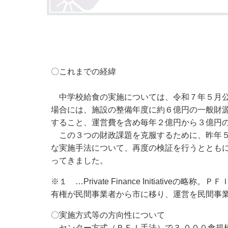
小・中学校
International Residents がいこ
情報公開制度・個人情報保護
くじん の みなさんへ
青少年健全育成
市の行財政
〇これまでの経緯
公民連携
中学校給食の実施については、令和７年５月公
場合には、施設の整備年度に約６億円の一般財
すること、運営費を含め毎年２億円から３億円
この３つの財政課題を克服するために、昨年５
な実施手法について、再度の検証を行うととも
ってきました。
※１ …Private Finance Initia
有権が民間事業者から市に移り、運営を民間事
〇実施方式等の方向性について
センター方式（ＰＦＩ手法）で３,０００食規