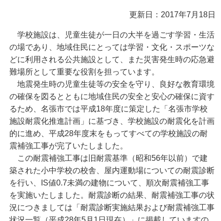
更新日：2017年7月18日
学校施設は、児童生徒が一日の大半を過ごす学習・生活
の場であり、地域住民にとっては学習・文化・スポーツな
どに利用される公共施設として、また災害発生時の応急避
難場所として重要な役割を担っています。
地震発生時の児童生徒等の安全を守り、良好な教育環境
の確保を図るとともに地域住民の安全と安心の確保に資す
るため、名張市では平成18年度に策定した「名張市学校
施設耐震化推進計画」に基づき、学校施設の耐震化を計画
的に進め、平成28年度末をもってすべての学校施設の耐
震補強工事が完了いたしました。
この耐震補強工事は旧耐震基準（昭和56年以前）で建
築された小中学校の校舎、屋内運動場についての耐震診断
を行い、IS値0.7未満の建物について、順次耐震補強工事
を実施いたしました。耐震診断の結果、耐震補強工事の状
況につきましては「耐震診断実施結果および耐震補強工事
状況一覧（平成28年5月1日現在）」に掲載していますの