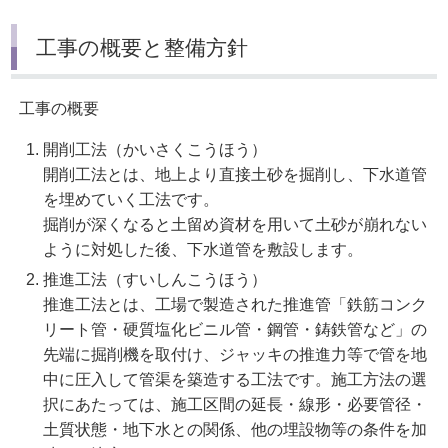
工事の概要と整備方針
工事の概要
開削工法（かいさくこうほう）
開削工法とは、地上より直接土砂を掘削し、下水道管
を埋めていく工法です。
掘削が深くなると土留め資材を用いて土砂が崩れない
ように対処した後、下水道管を敷設します。
推進工法（すいしんこうほう）
推進工法とは、工場で製造された推進管「鉄筋コンク
リート管・硬質塩化ビニル管・鋼管・鋳鉄管など」の
先端に掘削機を取付け、ジャッキの推進力等で管を地
中に圧入して管渠を築造する工法です。施工方法の選
択にあたっては、施工区間の延長・線形・必要管径・
土質状態・地下水との関係、他の埋設物等の条件を加