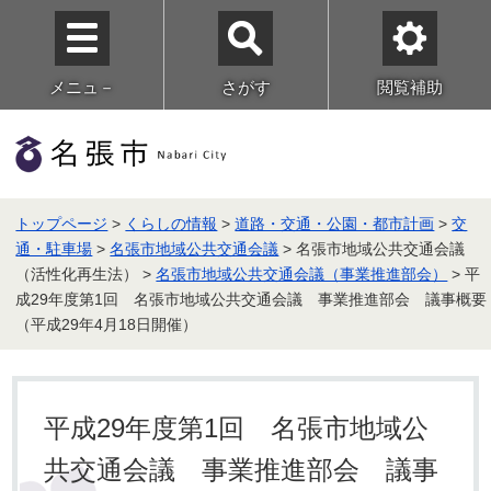
メニュ－
さがす
閲覧補助
トップページ
>
くらしの情報
>
道路・交通・公園・都市計画
>
交
通・駐車場
>
名張市地域公共交通会議
> 名張市地域公共交通会議
（活性化再生法） >
名張市地域公共交通会議（事業推進部会）
> 平
成29年度第1回 名張市地域公共交通会議 事業推進部会 議事概要
（平成29年4月18日開催）
平成29年度第1回 名張市地域公
共交通会議 事業推進部会 議事