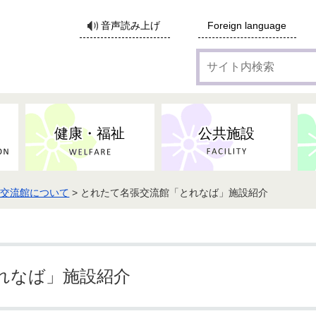
サ
音声読み上げ
Foreign language
イ
ト
内
検
索
健康・福祉
公共施設
張交流館について
> とれたて名張交流館「とれなば」施設紹介
各種広告・協賛のご案内
防災・消防
地域福祉
監査
税
子育てにかかる各種手当／
事業系ごみ・廃棄物
ごみ・リサイクル
子育て・教育
高齢者福祉
記者会見
子育て支援
親・寡婦家庭への支援
保険・年金・医療助成
施設見学会
住宅
税金
水道・下水道
非核平和事業
建築開発等
生活保護
歴史・文化
体育施設のご案内
子ども発達支援センター
こども支援センターかが
れなば」施設紹介
地域づくり・市民活動
病気・けが・AED
市からのお知らせ
農林業
文化・生涯学習
広報・広聴
農業委員会
小中一貫教育・コミュニテ