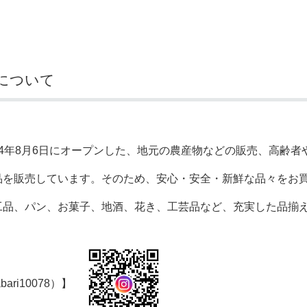
奨学金・就学援助
ール
電子自治体
市長の部屋
消費生活
シティプロモーショ
教育委員会
看護専門学校
市のプロフィール
市有財産売却・公売・
について
遺贈寄附
4年8月6日にオープンした、地元の農産物などの販売、高齢者
品を販売しています。そのため、安心・安全・新鮮な品々をお
工品、パン、お菓子、地酒、花き、工芸品など、充実した品揃
abari10078）】