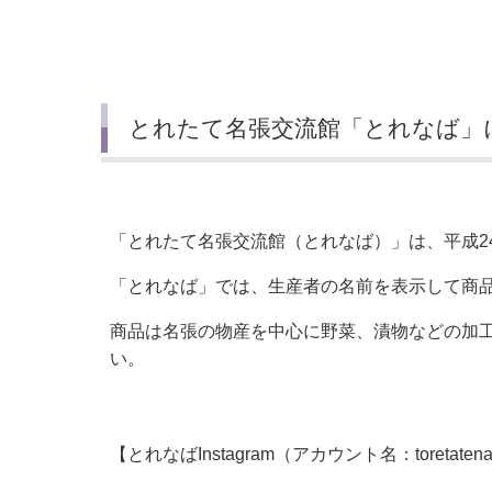
小・中学校
International Residents がいこ
情報公開制度・個人情報保護
くじん の みなさんへ
青少年健全育成
市の行財政
とれたて名張交流館「とれなば」
公民連携
「とれたて名張交流館（とれなば）」は、平成2
「とれなば」では、生産者の名前を表示して商
商品は名張の物産を中心に野菜、漬物などの加
い。
【とれなばInstagram（アカウント名：toretaten