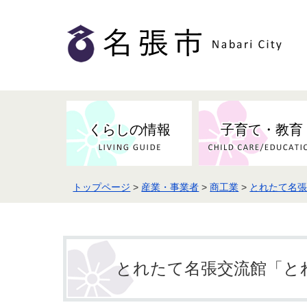
くらしの情報
子育て・教育
トップページ
>
産業・事業者
>
商工業
>
とれたて名
健康・検（健）診・予防接種
市の条例・計画・方針
事業者の方へお知らせ
届出・証明
地域医療
妊娠・出産
市民センター・市民活動・交流施
斎場・墓園・墓地
市政へのご意見
入札・契約
スポーツ
設
予防接種
とれたて名張交流館「と
防災・防犯・消防・行方不明
市の人事・職員採用
被災者支援
観光業