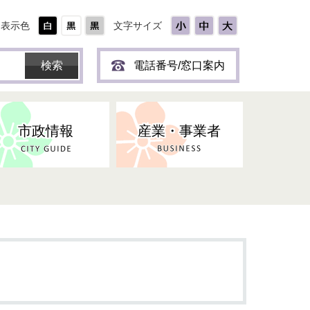
表示色
文字サイズ
電話番号/窓口案内
市政情報
産業・事業者
ひとり
保育所(園)・幼稚園・認定こども
防災協力事業所登録制度
環境・ペット・蜂等
障害者福祉
斎場・墓園
出前トーク
園・地域型保育
道路・交通・公園・都市計画
戦傷・戦没者
商工業
選挙
健康・福祉
やき
子どもの健診
名張市産業活性化推進協議会
人権・男女共同参画
人口・統計
ィスク