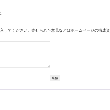
た
。
入してください。寄せられた意見などはホームページの構成資
送信