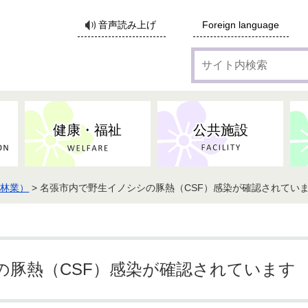
サ
音声読み上げ
Foreign language
イ
ト
内
検
索
健康・福祉
公共施設
農林業）
> 名張市内で野生イノシシの豚熱（CSF）感染が確認されてい
の豚熱（CSF）感染が確認されています