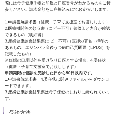
際には母子健康手帳と印鑑と口座番号がわかるものをご持
参ください。請求金額を口座振込みにてお支払いします。
1,申請書兼請求書（健康・子育て支援室でお渡しします）
2,医療機関等の領収書（コピー不可）領収印と内容が確認
できるもの（明細書）
3,産婦健康診査結果票(コピー不可)（医師の署名・押印の
あるもの、エジンバラ産後うつ病自己質問票（EPDS）を
記載したもの）
※妊婦の口座以外を受け取り口座とする場合、4,委任状
（健康・子育て支援室でお渡しします）
申請期限は健診を受診した日から90日以内です。
1,申請書兼請求書 4,委任状は関連ファイルからダウンロ
ードできます。
3,産婦健康診査結果票は母子保健のしおりに綴られていま
す。
受診方法