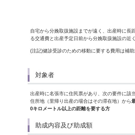
小・中学校
International Residents がいこ
情報公開制度・個人情報保護
くじん の みなさんへ
青少年健全育成
市の行財政
自宅から分娩取扱施設までが遠く、出産時に長距
る交通費と出産予定日前から分娩取扱施設の近
公民連携
(注記)健診受診のための移動に要する費用は補
対象者
出産時に名張市に住民票があり、次の要件に該
住所地（里帰り出産の場合はその滞在地）から
0キロメートル以上の距離を要する方
助成内容及び助成額