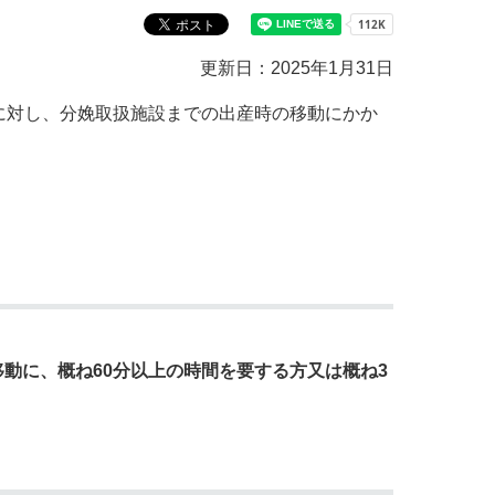
教育センター
市の窓口一覧
ン
更新日：2025年1月31日
貸付
オープンデータ
に対し、分娩取扱施設までの出産時の移動にかか
動に、概ね60分以上の時間を要する方又は概ね3