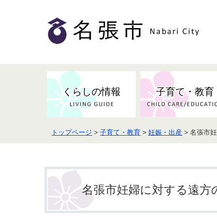
くらしの情報
子育て・教育
トップページ
>
子育て・教育
>
妊娠・出産
> 名張市
健康・検（健）診・予防接種
市の条例・計画・方針
事業者の方へお知らせ
届出・証明
地域医療
妊娠・出産
市民センター・市民活動・交流施
斎場・墓園・墓地
市政へのご意見
入札・契約
スポーツ
設
予防接種
名張市妊婦に対する遠方
防災・防犯・消防・行方不明
市の人事・職員採用
被災者支援
観光業