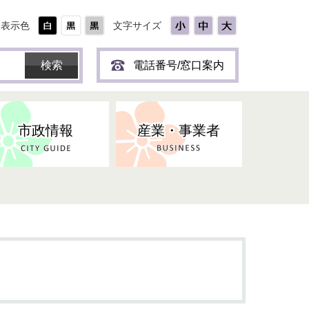
表示色
文字サイズ
電話番号/窓口案内
市政情報
産業・事業者
ひとり
保育所(園)・幼稚園・認定こども
防災協力事業所登録制度
環境・ペット・蜂等
障害者福祉
斎場・墓園
出前トーク
園・地域型保育
道路・交通・公園・都市計画
戦傷・戦没者
商工業
選挙
健康・福祉
やき
子どもの健診
名張市産業活性化推進協議会
人権・男女共同参画
人口・統計
ィスク