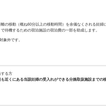
奨学金・就学援助
ール
電子自治体
市長の部屋
消費生活
シティプロモーショ
教育委員会
看護専門学校
市のプロフィール
市有財産売却・公売・
離の移動（概ね60分以上の移動時間）を余儀なくされる妊婦
くで待機するための宿泊施設の宿泊費の一部を助成します。
遺贈寄附
助対象外です。
当する方
最も近くにある当該妊婦の受入れができる分娩取扱施設までの移