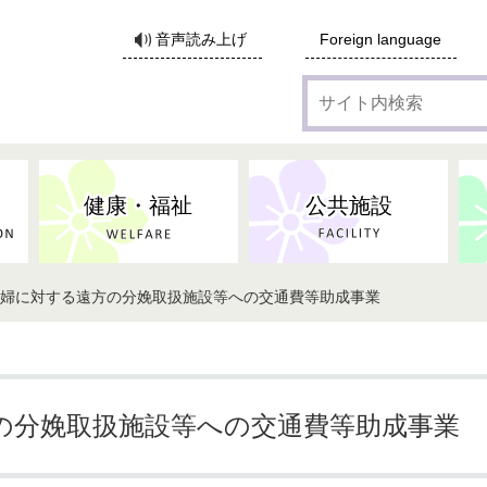
サ
音声読み上げ
Foreign language
イ
ト
内
検
索
健康・福祉
公共施設
妊婦に対する遠方の分娩取扱施設等への交通費等助成事業
各種広告・協賛のご案内
防災・消防
地域福祉
監査
税
子育てにかかる各種手当／
事業系ごみ・廃棄物
ごみ・リサイクル
子育て・教育
高齢者福祉
記者会見
子育て支援
親・寡婦家庭への支援
保険・年金・医療助成
施設見学会
住宅
税金
水道・下水道
非核平和事業
建築開発等
生活保護
歴史・文化
体育施設のご案内
子ども発達支援センター
こども支援センターかが
の分娩取扱施設等への交通費等助成事業
地域づくり・市民活動
病気・けが・AED
市からのお知らせ
農林業
文化・生涯学習
広報・広聴
農業委員会
小中一貫教育・コミュニテ