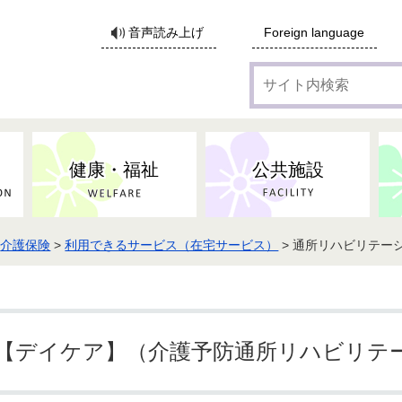
サ
音声読み上げ
Foreign language
イ
ト
内
検
索
健康・福祉
公共施設
>
介護保険
>
利用できるサービス（在宅サービス）
> 通所リハビリテー
【デイケア】（介護予防通所リハビリテ