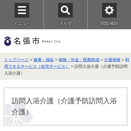
メニュ－
さがす
閲覧補助
トップページ
>
健康・福祉
>
保険・年金・医療助成
>
介護保険
>
利
用できるサービス（在宅サービス）
> 訪問入浴介護（介護予防訪問
入浴介護）
訪問入浴介護（介護予防訪問入浴
介護）