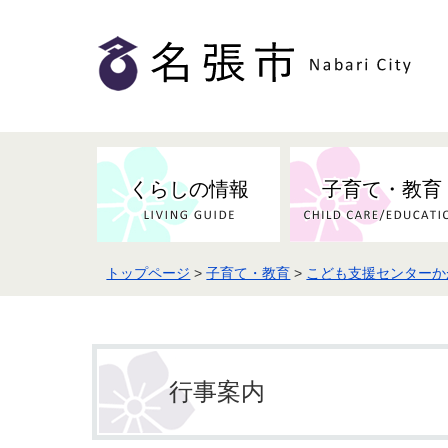
くらしの情報
子育て・教育
トップページ
>
子育て・教育
>
こども支援センターか
健康・検（健）診・予防接種
市の条例・計画・方針
事業者の方へお知らせ
届出・証明
地域医療
妊娠・出産
市民センター・市民活動・交流施
斎場・墓園・墓地
市政へのご意見
入札・契約
スポーツ
設
予防接種
行事案内
防災・防犯・消防・行方不明
市の人事・職員採用
被災者支援
観光業