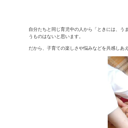
小・中学校
International Residents がいこ
情報公開制度・個人情報保護
くじん の みなさんへ
青少年健全育成
市の行財政
自分たちと同じ育児中の人から「ときには、う
うものはないと思います。
公民連携
だから、子育ての楽しさや悩みなどを共感し