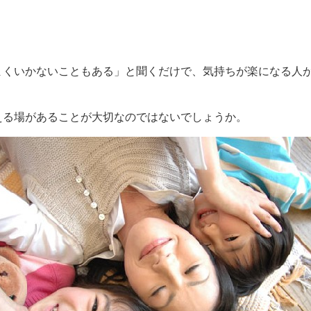
奨学金・就学援助
ール
電子自治体
市長の部屋
消費生活
シティプロモーショ
教育委員会
看護専門学校
市のプロフィール
市有財産売却・公売・
まくいかないこともある」と聞くだけで、気持ちが楽になる人
遺贈寄附
あえる場があることが大切なのではないでしょうか。