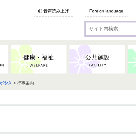
サ
音声読み上げ
Foreign language
イ
ト
内
検
索
健康・福祉
公共施設
がやき
> 行事案内
各種広告・協賛のご案内
防災・消防
地域福祉
監査
税
子育てにかかる各種手当／
事業系ごみ・廃棄物
ごみ・リサイクル
子育て・教育
高齢者福祉
記者会見
子育て支援
親・寡婦家庭への支援
保険・年金・医療助成
施設見学会
住宅
税金
水道・下水道
非核平和事業
建築開発等
生活保護
歴史・文化
体育施設のご案内
子ども発達支援センター
こども支援センターかが
地域づくり・市民活動
病気・けが・AED
市からのお知らせ
農林業
文化・生涯学習
広報・広聴
農業委員会
小中一貫教育・コミュニテ