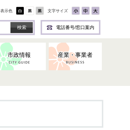
表示色
文字サイズ
電話番号/窓口案内
市政情報
産業・事業者
ひとり
保育所(園)・幼稚園・認定こども
防災協力事業所登録制度
環境・ペット・蜂等
障害者福祉
斎場・墓園
出前トーク
園・地域型保育
道路・交通・公園・都市計画
戦傷・戦没者
商工業
選挙
健康・福祉
やき
子どもの健診
名張市産業活性化推進協議会
人権・男女共同参画
人口・統計
ィスク