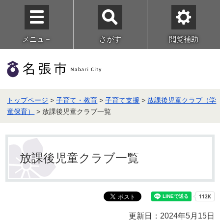
メニュ－
さがす
閲覧補助
トップページ
>
子育て・教育
>
子育て支援
>
放課後児童クラブ（学
童保育）
> 放課後児童クラブ一覧
放課後児童クラブ一覧
更新日：2024年5月15日