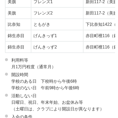
美旗
フレンズ1
新田117-2（美
美旗
フレンズ2
新田117-2（美
比奈知
ともがき
下比奈知1422
錦生赤目
げんきっず1
赤目町檀116（
錦生赤目
げんきっず2
赤目町檀116（
利用料等
月1万円程度（通常月）
開設時間
学校のある日 下校時から午後6時
学校のない日 午前9時から午後6時
活動しない日
日曜日、祝日、年末年始、お盆休み等
（土曜日は、クラブにより開設日が異なります）
入会の条件