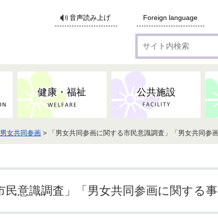
サ
音声読み上げ
Foreign language
イ
ト
内
検
索
健康・福祉
公共施設
>
男女共同参画
> 「男女共同参画に関する市民意識調査」「男女共同参
各種広告・協賛のご案内
防災・消防
地域福祉
監査
税
子育てにかかる各種手当／
事業系ごみ・廃棄物
ごみ・リサイクル
子育て・教育
高齢者福祉
記者会見
子育て支援
親・寡婦家庭への支援
保険・年金・医療助成
施設見学会
住宅
税金
水道・下水道
非核平和事業
建築開発等
生活保護
歴史・文化
体育施設のご案内
子ども発達支援センター
こども支援センターかが
市民意識調査」「男女共同参画に関する
地域づくり・市民活動
病気・けが・AED
市からのお知らせ
農林業
文化・生涯学習
広報・広聴
農業委員会
小中一貫教育・コミュニテ