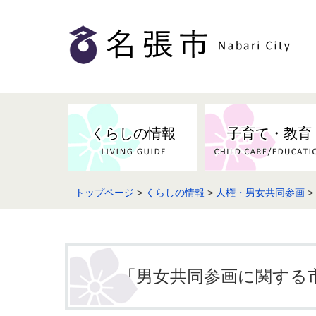
くらしの情報
子育て・教育
トップページ
>
くらしの情報
>
人権・男女共同参画
健康・検（健）診・予防接種
市の条例・計画・方針
事業者の方へお知らせ
届出・証明
地域医療
妊娠・出産
市民センター・市民活動・交流施
斎場・墓園・墓地
市政へのご意見
入札・契約
スポーツ
設
予防接種
「男女共同参画に関する
防災・防犯・消防・行方不明
市の人事・職員採用
被災者支援
観光業