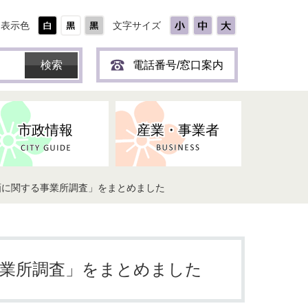
表示色
文字サイズ
電話番号/窓口案内
市政情報
産業・事業者
画に関する事業所調査」をまとめました
ひとり
保育所(園)・幼稚園・認定こども
防災協力事業所登録制度
環境・ペット・蜂等
障害者福祉
斎場・墓園
出前トーク
園・地域型保育
道路・交通・公園・都市計画
戦傷・戦没者
商工業
選挙
健康・福祉
やき
子どもの健診
事業所調査」をまとめました
名張市産業活性化推進協議会
人権・男女共同参画
人口・統計
ィスク