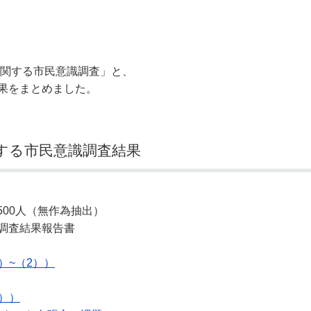
奨学金・就学援助
ール
電子自治体
市長の部屋
消費生活
シティプロモーショ
教育委員会
看護専門学校
市のプロフィール
市有財産売却・公売・
に関する市民意識調査」と、
果をまとめました。
遺贈寄附
関する市民意識調査結果
500人（無作為抽出）
調査結果報告書
）~（2））
7））