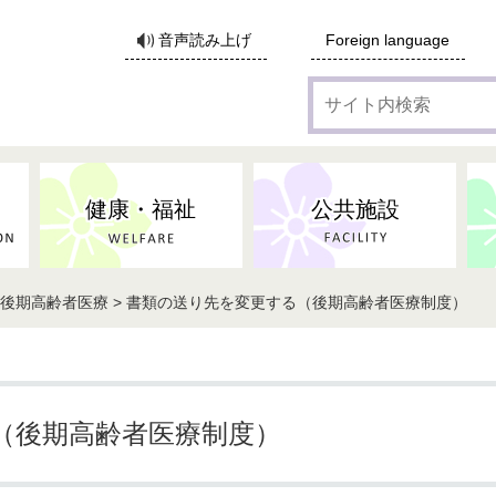
サ
音声読み上げ
Foreign language
イ
ト
内
検
索
健康・福祉
公共施設
 後期高齢者医療 > 書類の送り先を変更する（後期高齢者医療制度）
各種広告・協賛のご案内
防災・消防
地域福祉
監査
税
子育てにかかる各種手当／
事業系ごみ・廃棄物
ごみ・リサイクル
子育て・教育
高齢者福祉
記者会見
子育て支援
親・寡婦家庭への支援
保険・年金・医療助成
施設見学会
住宅
税金
水道・下水道
非核平和事業
建築開発等
生活保護
歴史・文化
体育施設のご案内
子ども発達支援センター
こども支援センターかが
（後期高齢者医療制度）
地域づくり・市民活動
病気・けが・AED
市からのお知らせ
農林業
文化・生涯学習
広報・広聴
農業委員会
小中一貫教育・コミュニテ