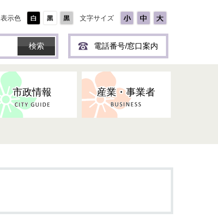
表示色
文字サイズ
電話番号/窓口案内
市政情報
産業・事業者
ひとり
保育所(園)・幼稚園・認定こども
防災協力事業所登録制度
環境・ペット・蜂等
障害者福祉
斎場・墓園
出前トーク
園・地域型保育
道路・交通・公園・都市計画
戦傷・戦没者
商工業
選挙
健康・福祉
やき
子どもの健診
名張市産業活性化推進協議会
人権・男女共同参画
人口・統計
ィスク