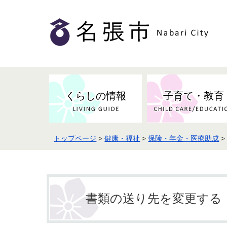
くらしの情報
子育て・教育
トップページ
>
健康・福祉
>
保険・年金・医療助成
>
健康・検（健）診・予防接種
市の条例・計画・方針
事業者の方へお知らせ
届出・証明
地域医療
妊娠・出産
市民センター・市民活動・交流施
斎場・墓園・墓地
市政へのご意見
入札・契約
スポーツ
設
予防接種
書類の送り先を変更する
防災・防犯・消防・行方不明
市の人事・職員採用
被災者支援
観光業