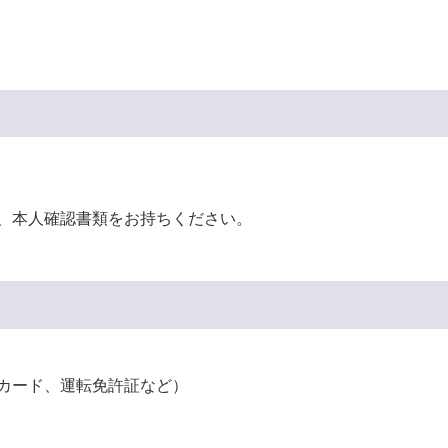
奨学金・就学援助
ール
電子自治体
市長の部屋
消費生活
シティプロモーショ
教育委員会
看護専門学校
市のプロフィール
市有財産売却・公売・
遺贈寄附
本人確認書類をお持ちください。
ーカード、運転免許証など）