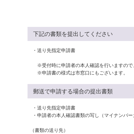
小・中学校
International Residents がいこ
情報公開制度・個人情報保護
くじん の みなさんへ
青少年健全育成
市の行財政
下記の書類を提出してください
公民連携
・送り先指定申請書
※受付時に申請者の本人確認を行いますので、
※申請書の様式は市窓口にもございます。
郵送で申請する場合の提出書類
・送り先指定申請書
・申請者の本人確認書類の写し（マイナンバ
（書類の送り先）