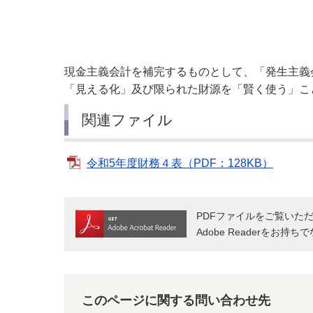
小・中学校
International Residents がいこ
情報公開制度・個人情報保護
くじん の みなさんへ
青少年健全育成
市の行財政
現金主義会計を補完するものとして、「発生主義
「見える化」及び限られた財源を「賢く使う」こ
公民連携
関連ファイル
令和5年度財務４表（PDF：128KB）
PDFファイルをご覧いただく
Adobe Readerをお
このページに関する問い合わせ先