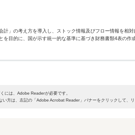
奨学金・就学援助
ール
電子自治体
市長の部屋
消費生活
シティプロモーショ
教育委員会
看護専門学校
市のプロフィール
市有財産売却・公売・
会計」の考え方を導入し、ストック情報及びフロー情報を相対
とを目的に、国が示す統一的な基準に基づき財務書類4表の作
遺贈寄附
には、Adobe Readerが必要です。
持ちでない方は、左記の「Adobe Acrobat Reader」バナーをクリッ