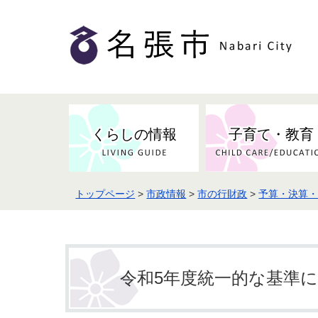
くらしの情報
子育て・教育
トップページ
>
市政情報
>
市の行財政
>
予算・決算
健康・検（健）診・予防接種
市の条例・計画・方針
事業者の方へお知らせ
届出・証明
地域医療
妊娠・出産
市民センター・市民活動・交流施
斎場・墓園・墓地
市政へのご意見
入札・契約
スポーツ
設
予防接種
令和5年度統一的な基準
防災・防犯・消防・行方不明
市の人事・職員採用
被災者支援
観光業