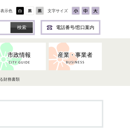
表示色
文字サイズ
電話番号/窓口案内
市政情報
産業・事業者
よる財務書類
ひとり
保育所(園)・幼稚園・認定こども
防災協力事業所登録制度
環境・ペット・蜂等
障害者福祉
斎場・墓園
出前トーク
園・地域型保育
道路・交通・公園・都市計画
戦傷・戦没者
商工業
選挙
健康・福祉
やき
子どもの健診
名張市産業活性化推進協議会
人権・男女共同参画
人口・統計
ィスク