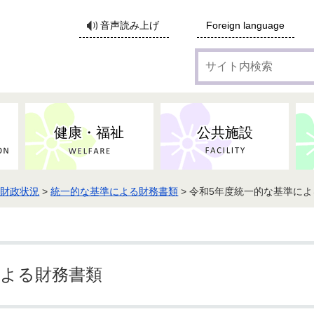
サ
音声読み上げ
Foreign language
イ
ト
内
検
索
健康・福祉
公共施設
・財政状況
>
統一的な基準による財務書類
> 令和5年度統一的な基準に
各種広告・協賛のご案内
防災・消防
地域福祉
監査
税
子育てにかかる各種手当／
事業系ごみ・廃棄物
ごみ・リサイクル
子育て・教育
高齢者福祉
記者会見
子育て支援
親・寡婦家庭への支援
保険・年金・医療助成
施設見学会
住宅
税金
水道・下水道
非核平和事業
建築開発等
生活保護
歴史・文化
体育施設のご案内
子ども発達支援センター
こども支援センターかが
による財務書類
地域づくり・市民活動
病気・けが・AED
市からのお知らせ
農林業
文化・生涯学習
広報・広聴
農業委員会
小中一貫教育・コミュニテ