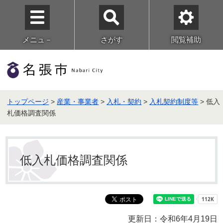
メニュ－
さがす
閲覧補助
トップページ
>
産業・事業者
>
入札・契約
>
入札契約制度等
> 低入
札価格調査関係
低入札価格調査関係
更新日：令和6年4月19日