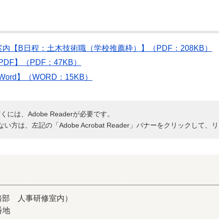
内【B日程：土木技術職（学校推薦枠）】（PDF：208KB）
F】（PDF：47KB）
rd】（WORD：15KB）
には、Adobe Readerが必要です。
持ちでない方は、左記の「Adobe Acrobat Reader」バナーをクリッ
務部 人事研修室内）
番地