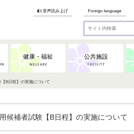
サ
音声読み上げ
Foreign language
イ
ト
内
検
索
健康・福祉
公共施設
験【B日程】の実施について
採用候補者試験【B日程】の実施について