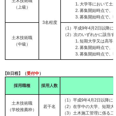
土木技術職
1. 大学等において土木
（上級）
2. 募集開始時点で、2
3. 募集開始時点で、技
3名程度
（1）平成9年4月2日以降
（2）次のいずれかに該当す
土木技術職
1. 短期大学又は高等専
（中級）
2. 募集開始時点で、2
3. 募集開始時点で、技
【B日程】（
受付中
）
採用職種
採用人数
（1）平成9年4月2日以降
土木技術職
若干名
（2）在学中の大学、短期大
（学校推薦枠）
（3）土木施工管理に係る二