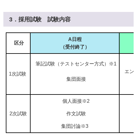
3．採用試験 試験内容
A日程
区分
（受付終了）
筆記試験（テストセンター方式）※1
エン
1次試験
集団面接
個人面接※2
2次試験
作文試験
集団討論※3