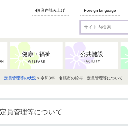
サ
音声読み上げ
Foreign language
イ
ト
内
検
索
健康・福祉
公共施設
与・定員管理等の状況
> 令和3年 名張市の給与・定員管理等について
各種広告・協賛のご案内
防災・消防
地域福祉
監査
税
子育てにかかる各種手当／
事業系ごみ・廃棄物
ごみ・リサイクル
子育て・教育
高齢者福祉
記者会見
子育て支援
親・寡婦家庭への支援
保険・年金・医療助成
施設見学会
住宅
税金
水道・下水道
非核平和事業
建築開発等
生活保護
歴史・文化
体育施設のご案内
子ども発達支援センター
こども支援センターかが
・定員管理等について
地域づくり・市民活動
病気・けが・AED
市からのお知らせ
農林業
文化・生涯学習
広報・広聴
農業委員会
小中一貫教育・コミュニテ