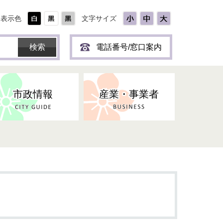
表示色
文字サイズ
電話番号/窓口案内
市政情報
産業・事業者
ひとり
保育所(園)・幼稚園・認定こども
防災協力事業所登録制度
環境・ペット・蜂等
障害者福祉
斎場・墓園
出前トーク
園・地域型保育
道路・交通・公園・都市計画
戦傷・戦没者
商工業
選挙
健康・福祉
やき
子どもの健診
名張市産業活性化推進協議会
人権・男女共同参画
人口・統計
ィスク