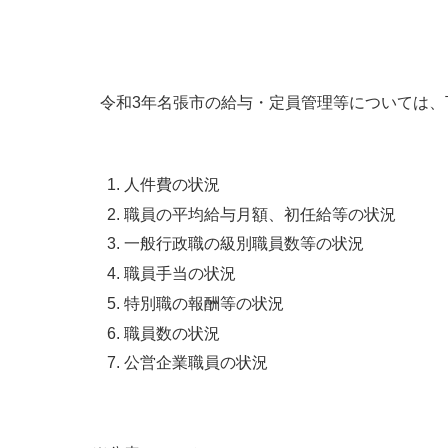
小・中学校
International Residents がいこ
情報公開制度・個人情報保護
くじん の みなさんへ
青少年健全育成
市の行財政
令和3年名張市の給与・定員管理等については、
公民連携
人件費の状況
職員の平均給与月額、初任給等の状況
一般行政職の級別職員数等の状況
職員手当の状況
特別職の報酬等の状況
職員数の状況
公営企業職員の状況