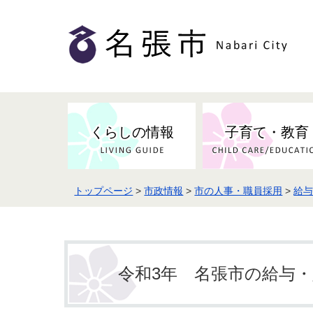
くらしの情報
子育て・教育
トップページ
>
市政情報
>
市の人事・職員採用
>
給
健康・検（健）診・予防接種
市の条例・計画・方針
事業者の方へお知らせ
届出・証明
地域医療
妊娠・出産
市民センター・市民活動・交流施
斎場・墓園・墓地
市政へのご意見
入札・契約
スポーツ
設
予防接種
令和3年 名張市の給与
防災・防犯・消防・行方不明
市の人事・職員採用
被災者支援
観光業