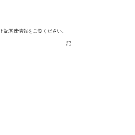
奨学金・就学援助
ール
電子自治体
市長の部屋
消費生活
シティプロモーショ
教育委員会
看護専門学校
市のプロフィール
市有財産売却・公売・
下記関連情報をご覧ください。
記
遺贈寄附