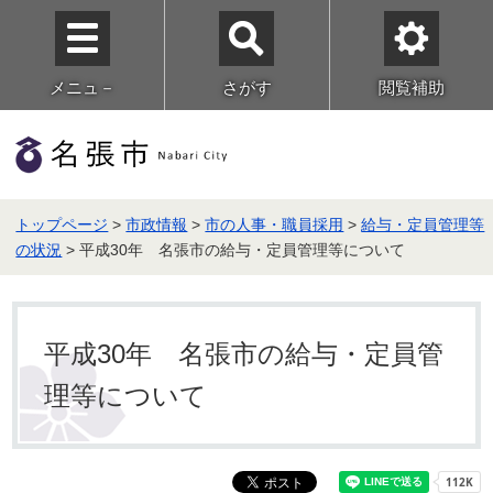
メニュ－
さがす
閲覧補助
トップページ
>
市政情報
>
市の人事・職員採用
>
給与・定員管理等
の状況
> 平成30年 名張市の給与・定員管理等について
平成30年 名張市の給与・定員管
理等について