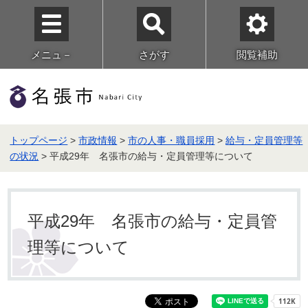
メニュ－
さがす
閲覧補助
トップページ
>
市政情報
>
市の人事・職員採用
>
給与・定員管理等
の状況
> 平成29年 名張市の給与・定員管理等について
平成29年 名張市の給与・定員管
理等について