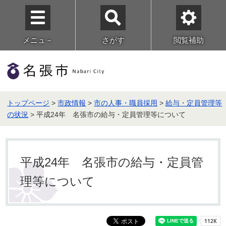
メニュ－
さがす
閲覧補助
トップページ
>
市政情報
>
市の人事・職員採用
>
給与・定員管理等
の状況
> 平成24年 名張市の給与・定員管理等について
平成24年 名張市の給与・定員管
理等について