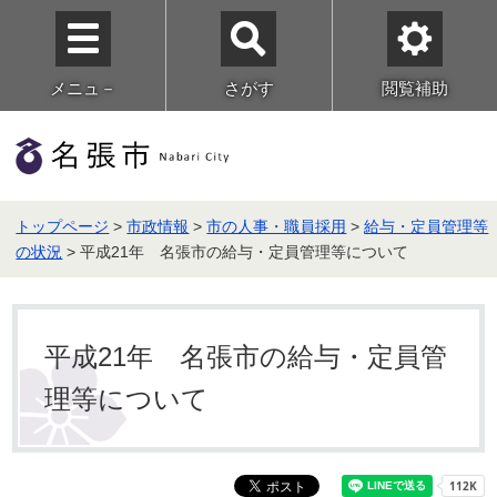
メニュ－
さがす
閲覧補助
トップページ
>
市政情報
>
市の人事・職員採用
>
給与・定員管理等
の状況
> 平成21年 名張市の給与・定員管理等について
平成21年 名張市の給与・定員管
理等について