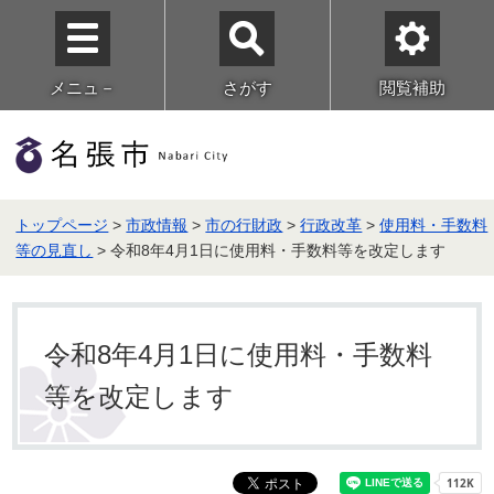
メニュ－
さがす
閲覧補助
トップページ
>
市政情報
>
市の行財政
>
行政改革
>
使用料・手数料
等の見直し
> 令和8年4月1日に使用料・手数料等を改定します
令和8年4月1日に使用料・手数料
等を改定します