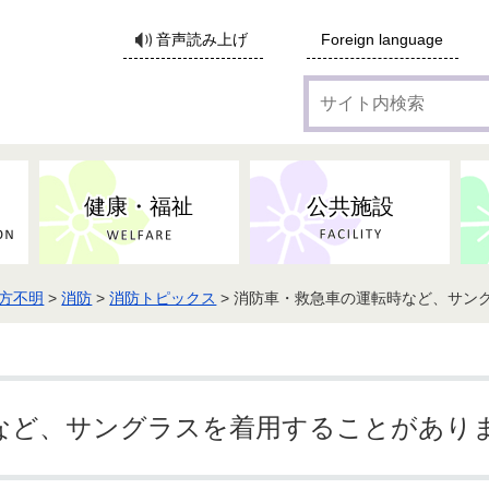
サ
音声読み上げ
Foreign language
イ
ト
内
検
索
健康・福祉
公共施設
方不明
>
消防
>
消防トピックス
> 消防車・救急車の運転時など、サン
各種広告・協賛のご案内
防災・消防
地域福祉
監査
税
子育てにかかる各種手当／
事業系ごみ・廃棄物
ごみ・リサイクル
子育て・教育
高齢者福祉
記者会見
子育て支援
親・寡婦家庭への支援
保険・年金・医療助成
施設見学会
住宅
税金
水道・下水道
非核平和事業
建築開発等
生活保護
歴史・文化
体育施設のご案内
子ども発達支援センター
こども支援センターかが
など、サングラスを着用することがあり
地域づくり・市民活動
病気・けが・AED
市からのお知らせ
農林業
文化・生涯学習
広報・広聴
農業委員会
小中一貫教育・コミュニテ