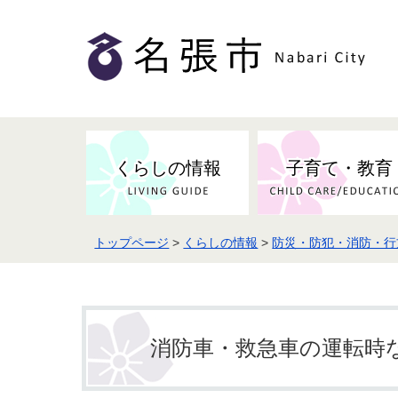
くらしの情報
子育て・教育
トップページ
>
くらしの情報
>
防災・防犯・消防・行
健康・検（健）診・予防接種
市の条例・計画・方針
事業者の方へお知らせ
届出・証明
地域医療
妊娠・出産
市民センター・市民活動・交流施
斎場・墓園・墓地
市政へのご意見
入札・契約
スポーツ
設
予防接種
消防車・救急車の運転時
防災・防犯・消防・行方不明
市の人事・職員採用
被災者支援
観光業