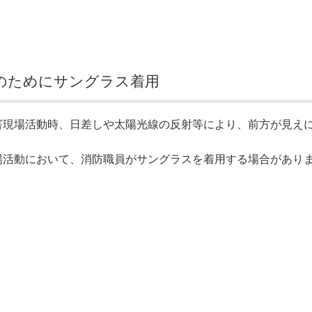
奨学金・就学援助
ール
電子自治体
市長の部屋
消費生活
シティプロモーショ
教育委員会
看護専門学校
市のプロフィール
市有財産売却・公売・
のためにサングラス着用
遺贈寄附
現場活動時、日差しや太陽光線の反射等により、前方が見えに
活動において、消防職員がサングラスを着用する場合がありま