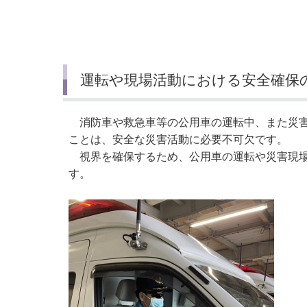
小・中学校
International Residents がいこ
情報公開制度・個人情報保護
くじん の みなさんへ
青少年健全育成
市の行財政
運転や現場活動における安全確保
公民連携
消防車や救急車等の公用車の運転中、また災害
ことは、安全な災害活動に必要不可欠です。
視界を確保するため、公用車の運転や災害現場
す。