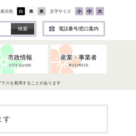
表示色
文字サイズ
電話番号/窓口案内
市政情報
産業・事業者
グラスを着用することがあります
ひとり
保育所(園)・幼稚園・認定こども
防災協力事業所登録制度
環境・ペット・蜂等
障害者福祉
斎場・墓園
出前トーク
園・地域型保育
道路・交通・公園・都市計画
戦傷・戦没者
商工業
選挙
健康・福祉
やき
子どもの健診
ます
名張市産業活性化推進協議会
人権・男女共同参画
人口・統計
ィスク