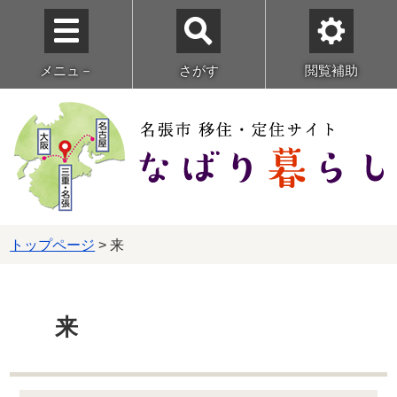
メニュ－
さがす
閲覧補助
トップページ
> 来
来